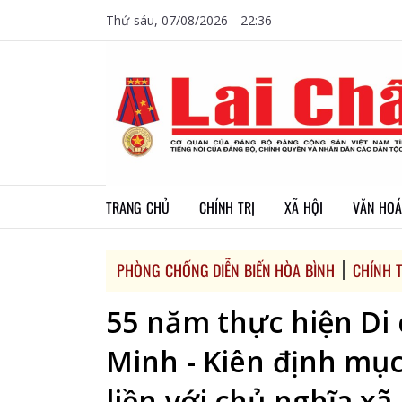
Thứ sáu, 07/08/2026 - 22:36
TRANG CHỦ
CHÍNH TRỊ
XÃ HỘI
VĂN HOÁ
PHÒNG CHỐNG DIỄN BIẾN HÒA BÌNH
CHÍNH T
55 năm thực hiện Di 
Minh - Kiên định mục
liền với chủ nghĩa xã