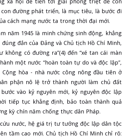
ng xã hội để tiến tới giải phóng triệt để con
 con đường phát triển, là mục tiêu, là bước đi
 của cách mạng nước ta trong thời đại mới.
m năm 1945 là minh chứng sinh động, khẳng
 đúng đắn của Đảng và Chủ tịch Hồ Chí Minh,
hư không có đường ra”(4) đến “xé tan cái màn
 thành một nước “hoàn toàn tự do và độc lập”,
 Cộng hòa - nhà nước công nông đầu tiên ở
ân phận nô lệ trở thành người làm chủ đất
 bước vào kỷ nguyên mới, kỷ nguyên độc lập
hời tiếp tục khẳng định, bảo toàn thành quả
ng kỳ chín năm chống thực dân Pháp.
cứu nước, hệ giá trị tư tưởng độc lập dân tộc
lên tầm cao mới. Chủ tịch Hồ Chí Minh chỉ rõ: