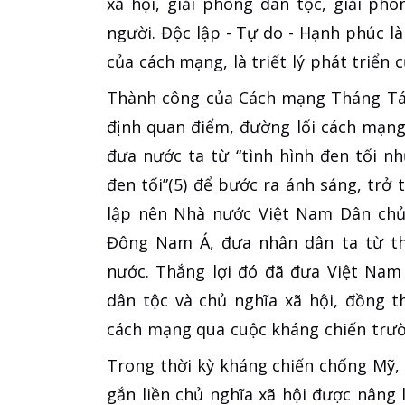
xã hội, giải phóng dân tộc, giải phó
người. Độc lập - Tự do - Hạnh phúc là
của cách mạng, là triết lý phát triển
Thành công của Cách mạng Tháng Tá
định quan điểm, đường lối cách mạng
đưa nước ta từ “tình hình đen tối n
đen tối”(5) để bước ra ánh sáng, trở
lập nên Nhà nước Việt Nam Dân chủ
Đông Nam Á, đưa nhân dân ta từ th
nước. Thắng lợi đó đã đưa Việt Nam
dân tộc và chủ nghĩa xã hội, đồng t
cách mạng qua cuộc kháng chiến trườ
Trong thời kỳ kháng chiến chống Mỹ, 
gắn liền chủ nghĩa xã hội được nâng 