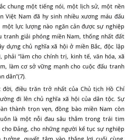
ắc chung một tiếng nói, một lịch sử, một nền
ân Việt Nam đã hy sinh nhiều xương máu đấu
g một lực lượng nào ngăn cản được sự nghiệp
ấu tranh giải phóng miền Nam, thống nhất đất
ây dựng chủ nghĩa xã hội ở miền Bắc, độc lập
 phải “làm cho chính trị, kinh tế, văn hóa, xã
m, làm cơ sở vững mạnh cho cuộc đấu tranh
 dân”(7).
đời, điều trăn trở nhất của Chủ tịch Hồ Chí
ường đi lên chủ nghĩa xã hội của dân tộc. Sự
oàn thành trọn vẹn, đồng bào miền Nam còn
luôn là một nỗi đau sâu thẳm trong trái tim
i cho Đảng, cho những người kế tục sự nghiệp
tưởng, quyết tâm vào thắng lợi cuối cùng.