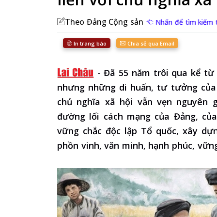
Theo Đảng Cộng sản
Nhấn để tìm kiếm 
In trang báo
Chia sẻ qua Email
-
Đã 55 năm trôi qua kể từ 
nhưng những di huấn, tư tưởng của 
chủ nghĩa xã hội vẫn vẹn nguyên gi
đường lối cách mạng của Đảng, của
vững chắc độc lập Tổ quốc, xây dự
phồn vinh, văn minh, hạnh phúc, vững