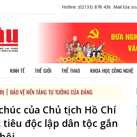
Hotline: (02133) 878 436
Mail tòa so
KINH TẾ
THẾ GIỚI
THỂ THAO
KHOA HỌC CÔNG NGHỆ
RỊ
BẢO VỆ NỀN TẢNG TƯ TƯỞNG CỦA ĐẢNG
chúc của Chủ tịch Hồ Chí
 tiêu độc lập dân tộc gắn
 hội