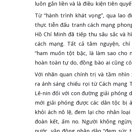
luôn gắn liền và là điều kiện tiên quy
Từ “hành trình khát vọng”, qua lao đ
thực tiễn đấu tranh cách mạng phong 
Hồ Chí Minh đã tiếp thu sâu sắc và 
cách mạng. Tất cả tâm nguyện, chí
“ham muốn tột bậc, là làm sao cho 
hoàn toàn tự do, đồng bào ai cũng có
Với nhãn quan chính trị và tầm nhìn
ra ánh sáng chiếu rọi từ Cách mạng
Lê-nin đối với con đường giải phóng d
mới giải phóng được các dân tộc bị 
khỏi ách nô lệ, đem lại cho nhân loại
đoàn kết, ấm no. Người không ngừng
nước, vận động nhân dân “đem sức ta