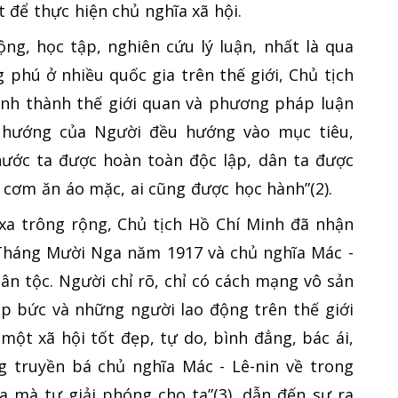
ết để thực hiện chủ nghĩa xã hội.
ộng, học tập, nghiên cứu lý luận, nhất là qua
phú ở nhiều quốc gia trên thế giới, Chủ tịch
hình thành thế giới quan và phương pháp luận
 hướng của Người đều hướng vào mục tiêu,
nước ta được hoàn toàn độc lập, dân ta được
 cơm ăn áo mặc, ai cũng được học hành”(2).
 xa trông rộng, Chủ tịch Hồ Chí Minh đã nhận
 Tháng Mười Nga năm 1917 và chủ nghĩa Mác -
ân tộc. Người chỉ rõ, chỉ có cách mạng vô sản
áp bức và những người lao động trên thế giới
 một xã hội tốt đẹp, tự do, bình đẳng, bác ái,
 truyền bá chủ nghĩa Mác - Lê-nin về trong
 mà tự giải phóng cho ta”(3), dẫn đến sự ra