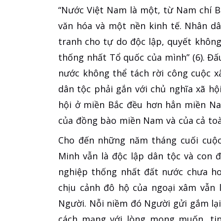
“Nước Việt Nam là một, từ Nam chí B
văn hóa và một nền kinh tế. Nhân d
tranh cho tự do độc lập, quyết khôn
thống nhất Tổ quốc của mình” (6). Đ
nước không thể tách rời công cuộc x
dân tộc phải gắn với chủ nghĩa xã hội,
hội ở miền Bắc đều hơn hẳn miền Na
của đồng bào miền Nam và của cả toàn
Cho đến những năm tháng cuối cuộc 
Minh vẫn là độc lập dân tộc và con đ
nghiệp thống nhất đất nước chưa h
chịu cảnh đô hộ của ngoại xâm vẫn 
Người. Nỗi niềm đó Người gửi gắm lạ
cách mạng với lòng mong muốn, tin 