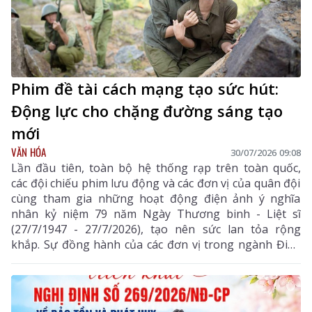
Phim đề tài cách mạng tạo sức hút:
Động lực cho chặng đường sáng tạo
mới
VĂN HÓA
30/07/2026 09:08
Lần đầu tiên, toàn bộ hệ thống rạp trên toàn quốc,
các đội chiếu phim lưu động và các đơn vị của quân đội
cùng tham gia những hoạt động điện ảnh ý nghĩa
nhân kỷ niệm 79 năm Ngày Thương binh - Liệt sĩ
(27/7/1947 - 27/7/2026), tạo nên sức lan tỏa rộng
khắp. Sự đồng hành của các đơn vị trong ngành Điện
ảnh cùng sự hưởng ứng của công chúng đem lại động
lực cho dòng phim đề tài lịch sử, cách mạng bước vào
một chặng đường phát triển mới.