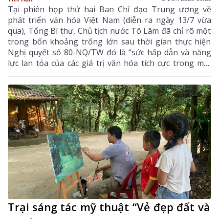
Tại phiên họp thứ hai Ban Chỉ đạo Trung ương về
phát triển văn hóa Việt Nam (diễn ra ngày 13/7 vừa
qua), Tổng Bí thư, Chủ tịch nước Tô Lâm đã chỉ rõ một
trong bốn khoảng trống lớn sau thời gian thực hiện
Nghị quyết số 80-NQ/TW đó là “sức hấp dẫn và năng
lực lan tỏa của các giá trị văn hóa tích cực trong môi
trường số chưa theo kịp tốc độ phát triển của các nền
tảng và nội dung số”. Đây là điểm nghẽn đang cản trở
quá trình chuyển hóa văn hóa thành nguồn lực nội
sinh, sức mạnh mềm và động lực phát triển đất nước.
Trại sáng tác mỹ thuật “Vẻ đẹp đất và