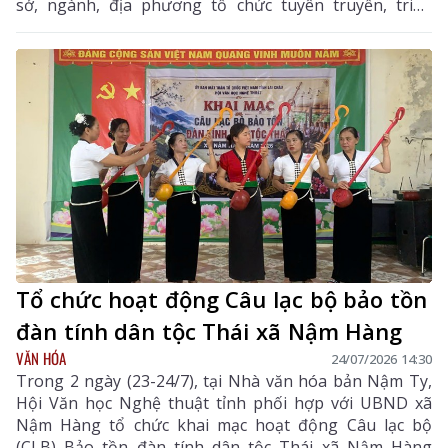
sở, ngành, địa phương tổ chức tuyên truyền, triển
khai đồng bộ các nhiệm vụ theo quy định, góp phần
gìn giữ và phát huy bản sắc văn hóa các dân tộc trên
địa bàn tỉnh.
Tổ chức hoạt động Câu lạc bộ bảo tồn
đàn tính dân tộc Thái xã Nậm Hàng
VĂN HÓA
24/07/2026 14:30
Trong 2 ngày (23-24/7), tại Nhà văn hóa bản Nậm Ty,
Hội Văn học Nghệ thuật tỉnh phối hợp với UBND xã
Nậm Hàng tổ chức khai mạc hoạt động Câu lạc bộ
(CLB) Bảo tồn đàn tính dân tộc Thái xã Nậm Hàng