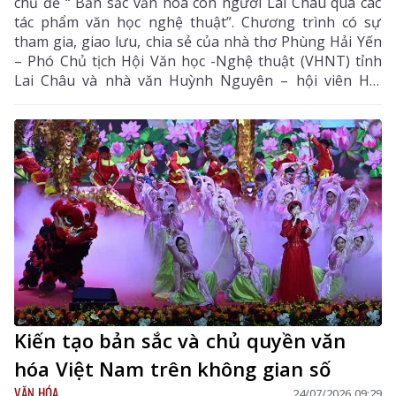
chủ đề “ Bản sắc văn hóa con người Lai Châu qua các
tác phẩm văn học nghệ thuật”. Chương trình có sự
tham gia, giao lưu, chia sẻ của nhà thơ Phùng Hải Yến
– Phó Chủ tịch Hội Văn học -Nghệ thuật (VHNT) tỉnh
Lai Châu và nhà văn Huỳnh Nguyên – hội viên Hội
VHNT các dân tộc thiểu số Việt Nam, hội viên Hội
VHNT tỉnh Lai Châu và đông đảo bạn đọc, đặc biệt là
các em thiếu nhi yêu sách.
Kiến tạo bản sắc và chủ quyền văn
hóa Việt Nam trên không gian số
VĂN HÓA
24/07/2026 09:29