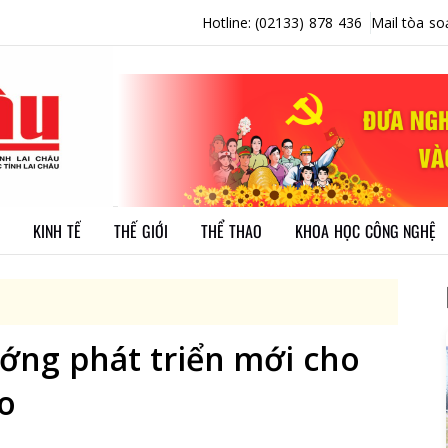
Hotline: (02133) 878 436
Mail tòa so
KINH TẾ
THẾ GIỚI
THỂ THAO
KHOA HỌC CÔNG NGHỆ
ớng phát triển mới cho
o