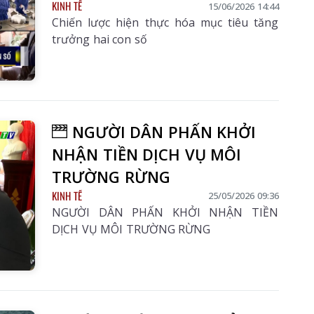
KINH TẾ
15/06/2026 14:44
Chiến lược hiện thực hóa mục tiêu tăng
trưởng hai con số
NGƯỜI DÂN PHẤN KHỞI
NHẬN TIỀN DỊCH VỤ MÔI
TRƯỜNG RỪNG
KINH TẾ
25/05/2026 09:36
NGƯỜI DÂN PHẤN KHỞI NHẬN TIỀN
DỊCH VỤ MÔI TRƯỜNG RỪNG