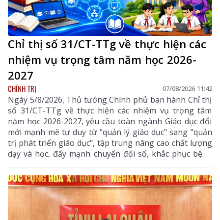
Chỉ thị số 31/CT-TTg về thực hiện các
nhiệm vụ trọng tâm năm học 2026-
2027
CHÍNH TRỊ
07/08/2026 11:42
Ngày 5/8/2026, Thủ tướng Chính phủ ban hành Chỉ thị
số 31/CT-TTg về thực hiện các nhiệm vụ trọng tâm
năm học 2026-2027, yêu cầu toàn ngành Giáo dục đổi
mới mạnh mẽ tư duy từ "quản lý giáo dục" sang "quản
trị phát triển giáo dục", tập trung nâng cao chất lượng
dạy và học, đẩy mạnh chuyển đổi số, khắc phục bệnh
thành tích, bảo đảm đủ giáo viên, trường lớp, cơ sở
vật chất và xây dựng môi trường giáo dục an toàn,
hiện đại, đáp ứng yêu cầu phát triển nguồn nhân lực
chất lượng cao.