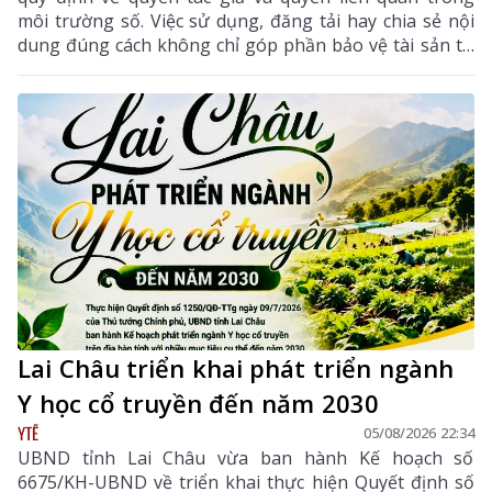
môi trường số. Việc sử dụng, đăng tải hay chia sẻ nội
dung đúng cách không chỉ góp phần bảo vệ tài sản trí
tuệ của tác giả, mà còn giúp mỗi cá nhân tránh những
vi phạm pháp luật khi tham gia không gian mạng.
Lai Châu triển khai phát triển ngành
Y học cổ truyền đến năm 2030
YTẾ
05/08/2026 22:34
UBND tỉnh Lai Châu vừa ban hành Kế hoạch số
6675/KH-UBND về triển khai thực hiện Quyết định số