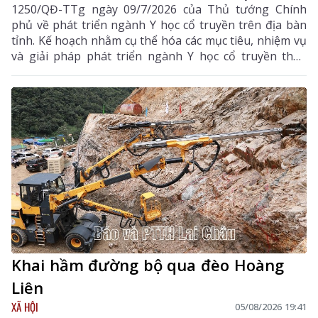
1250/QĐ-TTg ngày 09/7/2026 của Thủ tướng Chính
phủ về phát triển ngành Y học cổ truyền trên địa bàn
tỉnh. Kế hoạch nhằm cụ thể hóa các mục tiêu, nhiệm vụ
và giải pháp phát triển ngành Y học cổ truyền theo
hướng hiện đại, hiệu quả, bền vững; đẩy mạnh kết
hợp y học cổ truyền với y học hiện đại, phát huy tiềm
năng dược liệu của địa phương, góp phần nâng cao
chất lượng chăm sóc, bảo vệ sức khỏe nhân dân và
thúc đẩy phát triển kinh tế - xã hội.
Khai hầm đường bộ qua đèo Hoàng
Liên
XÃ HỘI
05/08/2026 19:41