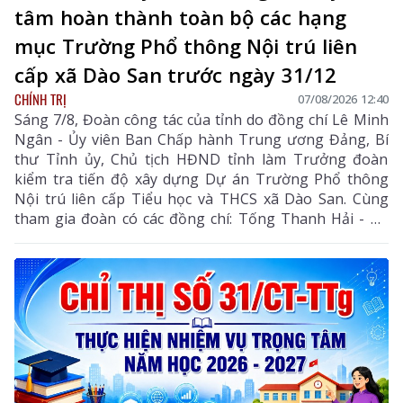
tâm hoàn thành toàn bộ các hạng
mục Trường Phổ thông Nội trú liên
cấp xã Dào San trước ngày 31/12
CHÍNH TRỊ
07/08/2026 12:40
Sáng 7/8, Đoàn công tác của tỉnh do đồng chí Lê Minh
Ngân - Ủy viên Ban Chấp hành Trung ương Đảng, Bí
thư Tỉnh ủy, Chủ tịch HĐND tỉnh làm Trưởng đoàn
kiểm tra tiến độ xây dựng Dự án Trường Phổ thông
Nội trú liên cấp Tiểu học và THCS xã Dào San. Cùng
tham gia đoàn có các đồng chí: Tống Thanh Hải - Uỷ
viên Ban Thường vụ Tỉnh ủy, Phó Chủ tịch Thường
trực UBND tỉnh; Lê Đức Dục - Ủy viên Ban Thường vụ,
Trưởng Ban Tuyên giáo và Dân vận Tỉnh ủy; lãnh đạo
một số sở, ngành liên quan và xã Dào San.