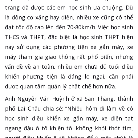
trang đã được các em học sinh ưa chuộng. Dù
là động cơ xăng hay điện, nhiều xe cũng có thể
đạt tốc độ cao lên đến 70-80km/h. Việc học sinh
THCS và THPT, đặc biệt là học sinh THPT hiện
nay sử dụng các phương tiện xe gắn máy, xe
máy tham gia giao thông rất phổ biến, nhưng
vấn đề về an toàn, nhiều em chưa đủ tuổi điều
khiển phương tiện là đáng lo ngại, cần phải
được quan tâm quản lý chặt chẽ hơn nữa.
Anh Nguyễn Văn Huỳnh ở xã San Thàng, thành
phố Lai Châu chia sẻ: “Nhiều hôm đi làm về có
học sinh điều khiển xe gắn máy, xe điện tạt
ngang đầu ô tô khiến tôi không khỏi thót tim,
người điều khiển ô tô không để ý một chút là