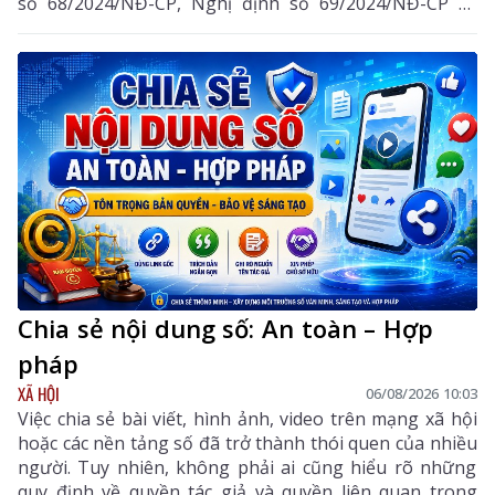
số 68/2024/NĐ-CP, Nghị định số 69/2024/NĐ-CP và
Nghị định số 118/2025/NĐ-CP.
Chia sẻ nội dung số: An toàn – Hợp
pháp
XÃ HỘI
06/08/2026 10:03
Việc chia sẻ bài viết, hình ảnh, video trên mạng xã hội
hoặc các nền tảng số đã trở thành thói quen của nhiều
người. Tuy nhiên, không phải ai cũng hiểu rõ những
quy định về quyền tác giả và quyền liên quan trong