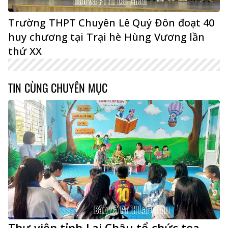
Trường THPT Chuyên Lê Quý Đôn đoạt 40
huy chương tại Trại hè Hùng Vương lần
thứ XX
TIN CÙNG CHUYÊN MỤC
Thư viện tỉnh Lai Châu tổ chức tọa