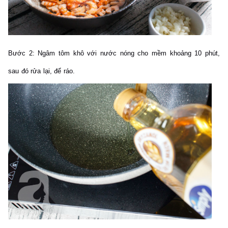
Bước 2:
Ngâm tôm khô với nước nóng cho mềm khoảng 10 phút,
sau đó rửa lại, để ráo.