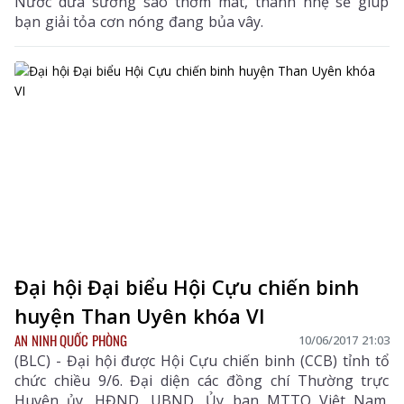
Nước dừa sương sáo thơm mát, thanh nhẹ sẽ giúp
bạn giải tỏa cơn nóng đang bủa vây.
Đại hội Đại biểu Hội Cựu chiến binh
huyện Than Uyên khóa VI
AN NINH QUỐC PHÒNG
10/06/2017 21:03
(BLC) - Đại hội được Hội Cựu chiến binh (CCB) tỉnh tổ
chức chiều 9/6. Đại diện các đồng chí Thường trực
Huyện ủy, HĐND, UBND, Ủy ban MTTQ Việt Nam,