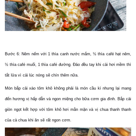
Bước 6:
Nêm nếm với 1 thìa canh nước mắm, ½ thìa café hạt nêm,
½ thìa café muối, 1 thìa café đường. Đảo đều tay khi cải hơi mềm thì
tắt lửa vì cải lúc nóng sẽ chín thêm nữa.
Món bắp cải xào tôm khô không phải là món cầu kì nhưng lại mang
đến hương vị hấp dẫn và ngon miệng cho bữa cơm gia đình. Bắp cải
giòn ngọt kết hợp với tôm khô hơi mằn mặn và vị chua thanh thanh
của cà chua khi ăn sẽ rất ngon cơm.