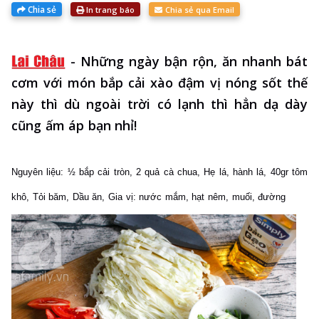
Chia sẻ
In trang báo
Chia sẻ qua Email
-
Những ngày bận rộn, ăn nhanh bát
cơm với món bắp cải xào đậm vị nóng sốt thế
này thì dù ngoài trời có lạnh thì hẳn dạ dày
cũng ấm áp bạn nhỉ!
Nguyên liệu:
½ bắp cải tròn,
2 quả cà chua,
Hẹ lá, hành lá,
40gr tôm
khô,
Tỏi băm,
Dầu ăn,
Gia vị: nước mắm, hạt nêm, muối, đường