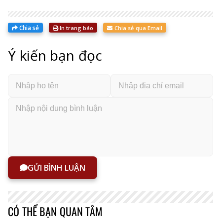
Chia sẻ
In trang báo
Chia sẻ qua Email
Ý kiến bạn đọc
GỬI BÌNH LUẬN
CÓ THỂ BẠN QUAN TÂM