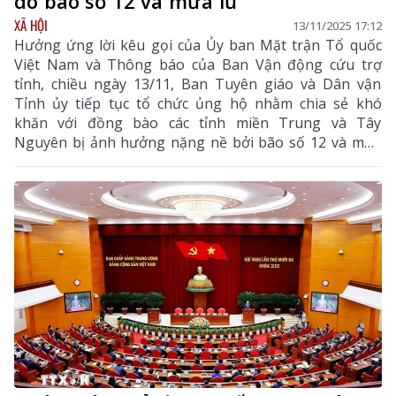
do bão số 12 và mưa lũ
XÃ HỘI
13/11/2025 17:12
Hưởng ứng lời kêu gọi của Ủy ban Mặt trận Tổ quốc
Việt Nam và Thông báo của Ban Vận động cứu trợ
tỉnh, chiều ngày 13/11, Ban Tuyên giáo và Dân vận
Tỉnh ủy tiếp tục tổ chức ủng hộ nhằm chia sẻ khó
khăn với đồng bào các tỉnh miền Trung và Tây
Nguyên bị ảnh hưởng nặng nề bởi bão số 12 và mưa
lũ kéo dài.