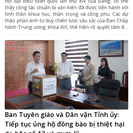
hội đại biểu toàn quốc lần thứ XIV của Đảng, có thể
thấy công tác chuẩn bị văn kiện đã được tiến hành với
tinh thần khoa học, thận trọng và công phu. Các dự
thảo phản ánh tư duy chiến lược sâu sắc của Ban Chấp
hành Trung ương khóa XIII, thể hiện rõ quyết tâm đổi
mới, tinh thần cầu thị và ý chí đưa đất nước bước sang
một giai đoạn phát triển mới với tầm nhìn dài hạn đến
giữa thế kỷ XXI. Các báo cáo đã khái quát toàn diện
thành tựu 40 năm đổi mới, làm rõ hơn bản chất ưu
việt của con đường xây dựng chủ nghĩa xã hội ở Việt
Nam, đồng thời chỉ ra những hạn chế, bất cập cần tiếp
tục khắc phục để phát triển nhanh và bền vững hơn
trong bối cảnh biến động nhanh chóng của thế giới.
Ban Tuyên giáo và Dân vận Tỉnh ủy:
Tiếp tục ủng hộ đồng bào bị thiệt hại