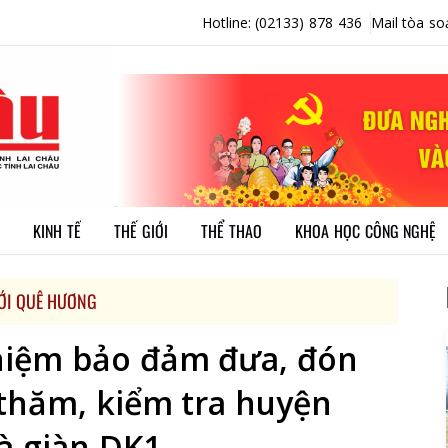
Hotline: (02133) 878 436
Mail tòa so
KINH TẾ
THẾ GIỚI
THỂ THAO
KHOA HỌC CÔNG NGHỆ
GIỚI QUÊ HƯƠNG
ghiệm bảo đảm đưa, đón
 thăm, kiểm tra huyện
à giàn DK1