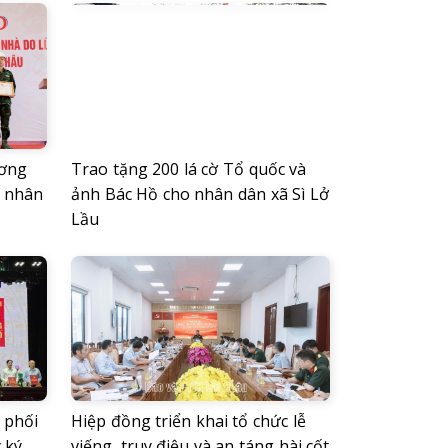
ương
Trao tặng 200 lá cờ Tổ quốc và
á nhân
ảnh Bác Hồ cho nhân dân xã Sì Lở
Lầu
 phối
Hiệp đồng triển khai tổ chức lễ
 ký
viếng, truy điệu và an táng hài cốt