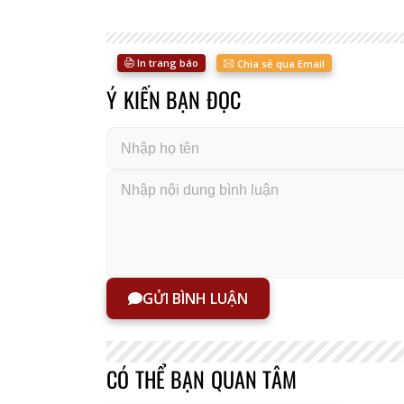
In trang báo
Chia sẻ qua Email
Ý KIẾN BẠN ĐỌC
GỬI BÌNH LUẬN
CÓ THỂ BẠN QUAN TÂM