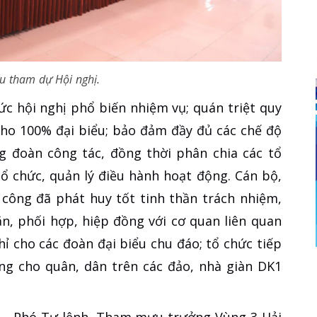
ểu tham dự Hội nghị.
ức hội nghị phổ biến nhiệm vụ; quán triệt quy
cho 100% đại biểu; bảo đảm đầy đủ các chế độ
g đoàn công tác, đồng thời phân chia các tổ
tổ chức, quản lý điều hành hoạt động. Cán bộ,
 công đã phát huy tốt tinh thần trách nhiệm,
n, phối hợp, hiệp đồng với cơ quan liên quan
ỉ cho các đoàn đại biểu chu đáo; tổ chức tiếp
ng cho quân, dân trên các đảo, nhà giàn DK1
ển - Phó Tư lệnh, Tham mưu trưởng Vùng 3 Hải