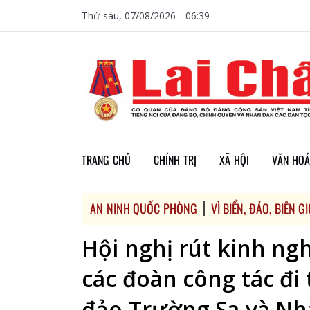
Thứ sáu, 07/08/2026 - 06:39
TRANG CHỦ
CHÍNH TRỊ
XÃ HỘI
VĂN HOÁ
AN NINH QUỐC PHÒNG
VÌ BIỂN, ĐẢO, BIÊN 
Hội nghị rút kinh n
các đoàn công tác đi
đảo Trường Sa và Nh