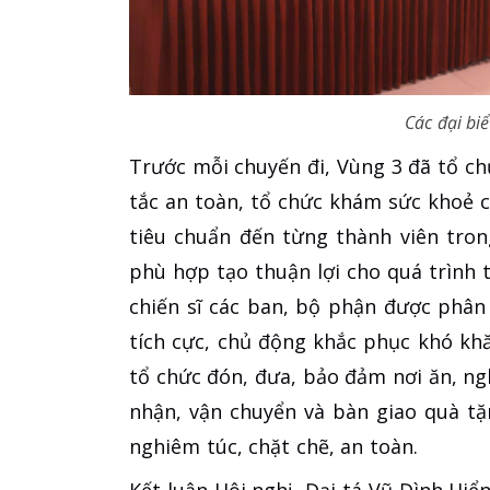
Các đại bi
Trước mỗi chuyến đi, Vùng 3 đã tổ ch
tắc an toàn, tổ chức khám sức khoẻ 
tiêu chuẩn đến từng thành viên tron
phù hợp tạo thuận lợi cho quá trình 
chiến sĩ các ban, bộ phận được phân
tích cực, chủ động khắc phục khó khă
tổ chức đón, đưa, bảo đảm nơi ăn, ngh
nhận, vận chuyển và bàn giao quà tặ
nghiêm túc, chặt chẽ, an toàn.
Kết luận Hội nghị, Đại tá Vũ Đình Hi