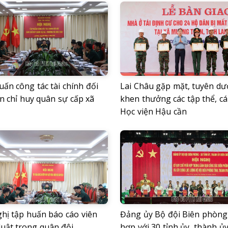
ấn công tác tài chính đối
Lai Châu gặp mặt, tuyên d
n chỉ huy quân sự cấp xã
khen thưởng các tập thể, c
Học viện Hậu cần
ghị tập huấn báo cáo viên
Đảng ủy Bộ đội Biên phòng
luật trong quân đội
hợp với 30 tỉnh ủy, thành ủy