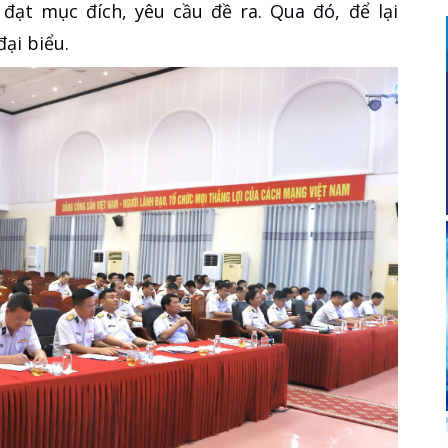
đạt mục đích, yêu cầu đề ra. Qua đó, để lại
ại biểu.