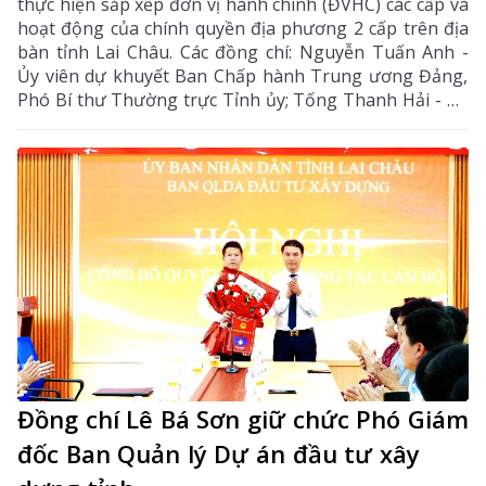
thực hiện sắp xếp đơn vị hành chính (ĐVHC) các cấp và
hoạt động của chính quyền địa phương 2 cấp trên địa
bàn tỉnh Lai Châu. Các đồng chí: Nguyễn Tuấn Anh -
Ủy viên dự khuyết Ban Chấp hành Trung ương Đảng,
Phó Bí thư Thường trực Tỉnh ủy; Tống Thanh Hải - Ủy
viên Ban Thường vụ Tỉnh ủy, Phó Chủ tịch Thường
trực UBND tỉnh chủ trì hội nghị.
Đồng chí Lê Bá Sơn giữ chức Phó Giám
đốc Ban Quản lý Dự án đầu tư xây