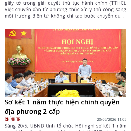
giấy tờ trong giải quyết thủ tục hành chính (TTHC).
Việc chuyển dần từ phương thức xử lý thủ công sang
môi trường điện tử không chỉ tạo bước chuyển quan
trọng trong cải cách hành chính mà còn góp phần
nâng cao chất lượng phục vụ, giảm thời gian chờ đợi
và tăng mức độ hài lòng của người dân, doanh nghiệp.
Sơ kết 1 năm thực hiện chính quyền
địa phương 2 cấp
CHÍNH TRỊ
20/05/2026 11:05
Sáng 20/5, UBND tỉnh tổ chức Hội nghị sơ kết 1 năm