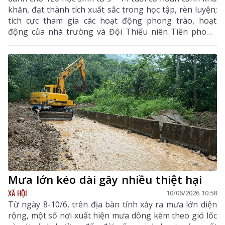
khăn, đạt thành tích xuất sắc trong học tập, rèn luyện;
tích cực tham gia các hoạt động phong trào, hoạt
động của nhà trường và Đội Thiếu niên Tiền phong
Hồ Chí Minh đến từ 12 xã, phường trên địa bàn tỉnh.
Mưa lớn kéo dài gây nhiều thiệt hại
XÃ HỘI
10/06/2026 10:58
Từ ngày 8-10/6, trên địa bàn tỉnh xảy ra mưa lớn diện
rộng, một số nơi xuất hiện mưa dông kèm theo gió lốc