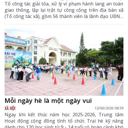
Tổ công tác giải tỏa, xử lý vi phạm hành lang an toàn
giao thông, lập lại trật tự công cộng trên địa bàn xã
(Tổ công tác xã), gồm 56 thành viên là lãnh đạo UBND
xã, phòng chuyên môn, công an xã, tổ an ninh cơ sở
và trưởng các thôn, bản.
Mỗi ngày hè là một ngày vui
XÃ HỘI
12/06/2026 08:59
Ngay khi kết thúc năm học 2025-2026, Trung tâm
Hoạt động cộng đồng tỉnh tổ chức Trại hè kỹ năng
dành cho 120 học sinh từ 9 - 14 tuổi có hoàn cảnh khó