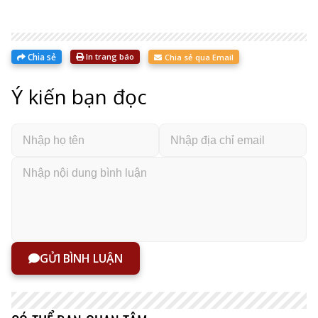
Chia sẻ
In trang báo
Chia sẻ qua Email
Ý kiến bạn đọc
GỬI BÌNH LUẬN