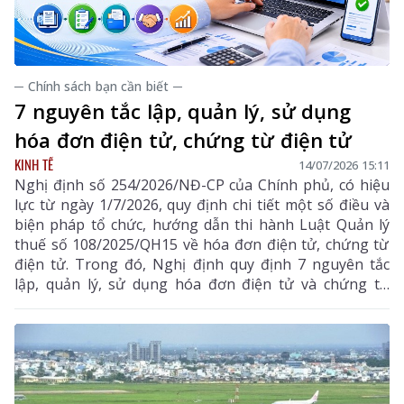
─ Chính sách bạn cần biết ─
7 nguyên tắc lập, quản lý, sử dụng
hóa đơn điện tử, chứng từ điện tử
KINH TẾ
14/07/2026 15:11
Nghị định số 254/2026/NĐ-CP của Chính phủ, có hiệu
lực từ ngày 1/7/2026, quy định chi tiết một số điều và
biện pháp tổ chức, hướng dẫn thi hành Luật Quản lý
thuế số 108/2025/QH15 về hóa đơn điện tử, chứng từ
điện tử. Trong đó, Nghị định quy định 7 nguyên tắc
lập, quản lý, sử dụng hóa đơn điện tử và chứng từ
điện tử, góp phần chuẩn hóa dữ liệu, tăng cường hiệu
quả quản lý thuế, bảo đảm tính minh bạch, chính xác
trong các giao dịch mua bán hàng hóa, cung cấp dịch
vụ, đồng thời tạo thuận lợi cho tổ chức, doanh nghiệp
và người dân trong quá trình thực hiện nghĩa vụ thuế.