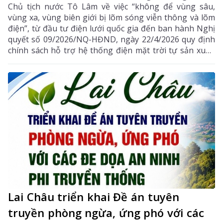
Chủ tịch nước Tô Lâm về việc “không để vùng sâu,
vùng xa, vùng biên giới bị lõm sóng viễn thông và lõm
điện”, từ đầu tư điện lưới quốc gia đến ban hành Nghị
quyết số 09/2026/NQ-HĐND, ngày 22/4/2026 quy định
chính sách hỗ trợ hệ thống điện mặt trời tự sản xuất,
tự tiêu thụ và thiết bị điện sau công tơ trên địa bàn
tỉnh Lai Châu (Nghị quyết số 09), mỗi quyết sách đều
thể hiện tư tưởng lấy người dân làm trung tâm. Không
chỉ hoàn thành mục tiêu 100% thôn, bản có điện lưới
quốc gia, tỉnh đang hướng tới 99% hộ dân được sử
dụng điện vào năm 2030.
Lai Châu triển khai Đề án tuyên
truyền phòng ngừa, ứng phó với các