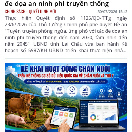
đe dọa an ninh phi truyền thống
CHÍNH SÁCH - QUYẾT ĐỊNH MỚI
30/07/2026 15:43
Thực hiện Quyết định số 1125/QĐ-TTg ngày
23/6/2026 của Thủ tướng Chính phủ phê duyệt Đề án
“Tuyên truyền phòng ngừa, ứng phó với các đe dọa an
ninh phi truyền thống đến năm 2030, tầm nhìn đến
năm 2045”, UBND tỉnh Lai Châu vừa ban hành Kế
hoạch số 5987/KH-UBND triển khai thực hiện nhằm
nâng cao nhận thức, năng lực phòng ngừa, ứng phó
với các mối đe dọa an ninh phi truyền thống trên địa
bàn tỉnh.