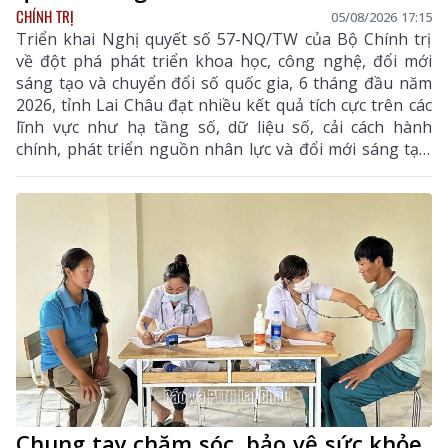
CHÍNH TRỊ
05/08/2026 17:15
Triển khai Nghị quyết số 57-NQ/TW của Bộ Chính trị
về đột phá phát triển khoa học, công nghệ, đổi mới
sáng tạo và chuyển đổi số quốc gia, 6 tháng đầu năm
2026, tỉnh Lai Châu đạt nhiều kết quả tích cực trên các
lĩnh vực như hạ tầng số, dữ liệu số, cải cách hành
chính, phát triển nguồn nhân lực và đổi mới sáng tạo.
Trong 6 tháng cuối năm, tỉnh tiếp tục tập trung thực
hiện các nhiệm vụ trọng tâm, tạo chuyển biến mạnh
mẽ trong phát triển khoa học, công nghệ, đổi mới
sáng tạo và chuyển đổi số.
Chung tay chăm sóc, bảo vệ sức khỏe