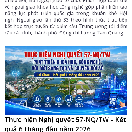
Chiều 5/8, Bộ Ngoại giao tổ chức Phiên họp toàn thể
về ngoại giao khoa học công nghệ góp phần kiến tạo
năng lực phát triển quốc gia trong khuôn khổ Hội
nghị Ngoại giao lần thứ 33 theo hình thức trực tiếp
kết hợp trực tuyến từ điểm cầu Trung ương tới điểm
cầu các tỉnh, thành phố. Đồng chí Lương Tam Quang –
Uỷ viên Bộ Chính trị, Bộ trưởng Bộ Công an, Phó
Trưởng ban Thường trực Ban Chỉ đạo Trung ương
thực hiện Nghị quyết số 57-NQ/TW của Bộ Chính trị
dự và chỉ đạo phiên họp. Dự phiên họp còn có đồng
chí Lê Hoài Trung - Ủy viên Bộ Chính trị, Bí thư Đảng
ủy, Bộ trưởng Bộ Ngoại giao; đại diện lãnh đạo các
ban, bộ, ngành Trung ương.
Thực hiện Nghị quyết 57-NQ/TW - Kết
quả 6 tháng đầu năm 2026