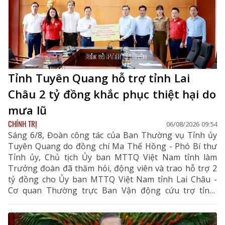
Tỉnh Tuyên Quang hỗ trợ tỉnh Lai
Châu 2 tỷ đồng khắc phục thiệt hại do
mưa lũ
CHÍNH TRỊ
06/08/2026 09:54
Sáng 6/8, Đoàn công tác của Ban Thường vụ Tỉnh ủy
Tuyên Quang do đồng chí Ma Thế Hồng - Phó Bí thư
Tỉnh ủy, Chủ tịch Ủy ban MTTQ Việt Nam tỉnh làm
Trưởng đoàn đã thăm hỏi, động viên và trao hỗ trợ 2
tỷ đồng cho Ủy ban MTTQ Việt Nam tỉnh Lai Châu -
Cơ quan Thường trực Ban Vận động cứu trợ tỉnh,
nhằm giúp nhân dân khắc phục hậu quả thiên tai, mưa
lũ, sạt lở đất, sớm ổn định cuộc sống.