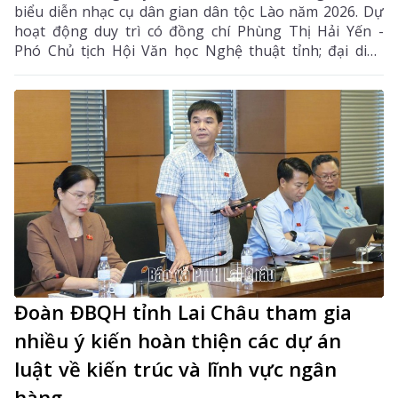
biểu diễn nhạc cụ dân gian dân tộc Lào năm 2026. Dự
hoạt động duy trì có đồng chí Phùng Thị Hải Yến -
Phó Chủ tịch Hội Văn học Nghệ thuật tỉnh; đại diện
Phòng Văn hóa - Xã hội xã Bản Bo và 24 thành viên
câu lạc bộ.
Đoàn ĐBQH tỉnh Lai Châu tham gia
nhiều ý kiến hoàn thiện các dự án
luật về kiến trúc và lĩnh vực ngân
hàng