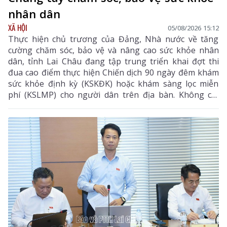
nhân dân
XÃ HỘI
05/08/2026 15:12
Thực hiện chủ trương của Đảng, Nhà nước về tăng
cường chăm sóc, bảo vệ và nâng cao sức khỏe nhân
dân, tỉnh Lai Châu đang tập trung triển khai đợt thi
đua cao điểm thực hiện Chiến dịch 90 ngày đêm khám
sức khỏe định kỳ (KSKĐK) hoặc khám sàng lọc miễn
phí (KSLMP) cho người dân trên địa bàn. Không chỉ
góp phần phát hiện sớm bệnh tật, nâng cao chất
lượng chăm sóc sức khỏe (CSSK) ban đầu, chương
trình còn lan tỏa tinh thần trách nhiệm, y đức và sự
tận tâm của đội ngũ cán bộ y tế, hướng tới mục tiêu
mọi người dân đều được tiếp cận dịch vụ y tế công
bằng, chất lượng và nhân văn.