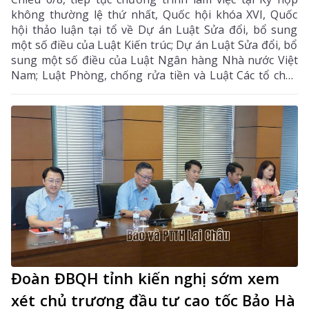
không thường lệ thứ nhất, Quốc hội khóa XVI, Quốc
hội thảo luận tại tổ về Dự án Luật Sửa đổi, bổ sung
một số điều của Luật Kiến trúc; Dự án Luật Sửa đổi, bổ
sung một số điều của Luật Ngân hàng Nhà nước Việt
Nam; Luật Phòng, chống rửa tiền và Luật Các tổ chức
tín dụng; Dự thảo Nghị quyết của Quốc hội về công tác
phòng, chống tội phạm và vi phạm pháp luật, công tác
của Viện kiểm sát nhân dân, Tòa án nhân dân và công
tác thi hành án. Đồng chí Sùng A Hồ - Phó Bí thư Tỉnh
ủy, Trưởng Đoàn ĐBQH tỉnh Lai Châu chủ trì phiên
thảo luận tại tổ.
Đoàn ĐBQH tỉnh kiến nghị sớm xem
xét chủ trương đầu tư cao tốc Bảo Hà