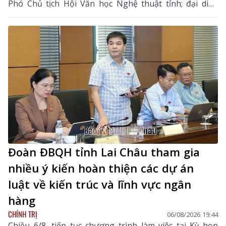
Phó Chủ tịch Hội Văn học Nghệ thuật tỉnh; đại diện
Phòng Văn hóa - Xã hội xã Bản Bo và 24 thành viên
câu lạc bộ.
Đoàn ĐBQH tỉnh Lai Châu tham gia
nhiều ý kiến hoàn thiện các dự án
luật về kiến trúc và lĩnh vực ngân
hàng
CHÍNH TRỊ
06/08/2026 19:44
Chiều 6/8, tiếp tục chương trình làm việc tại Kỳ họp