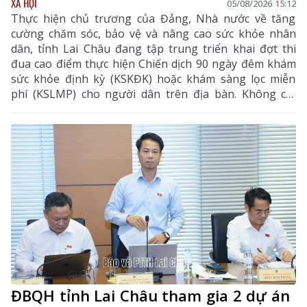
XÃ HỘI
05/08/2026 15:12
Thực hiện chủ trương của Đảng, Nhà nước về tăng
cường chăm sóc, bảo vệ và nâng cao sức khỏe nhân
dân, tỉnh Lai Châu đang tập trung triển khai đợt thi
đua cao điểm thực hiện Chiến dịch 90 ngày đêm khám
sức khỏe định kỳ (KSKĐK) hoặc khám sàng lọc miễn
phí (KSLMP) cho người dân trên địa bàn. Không chỉ
góp phần phát hiện sớm bệnh tật, nâng cao chất
lượng chăm sóc sức khỏe (CSSK) ban đầu, chương
trình còn lan tỏa tinh thần trách nhiệm, y đức và sự
tận tâm của đội ngũ cán bộ y tế, hướng tới mục tiêu
mọi người dân đều được tiếp cận dịch vụ y tế công
bằng, chất lượng và nhân văn.
ĐBQH tỉnh Lai Châu tham gia 2 dự án