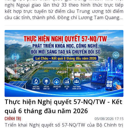
nghị Ngoại giao lần thứ 33 theo hình thức trực tiếp
kết hợp trực tuyến từ điểm cầu Trung ương tới điểm
cầu các tỉnh, thành phố. Đồng chí Lương Tam Quang –
Uỷ viên Bộ Chính trị, Bộ trưởng Bộ Công an, Phó
Trưởng ban Thường trực Ban Chỉ đạo Trung ương
thực hiện Nghị quyết số 57-NQ/TW của Bộ Chính trị
dự và chỉ đạo phiên họp. Dự phiên họp còn có đồng
chí Lê Hoài Trung - Ủy viên Bộ Chính trị, Bí thư Đảng
ủy, Bộ trưởng Bộ Ngoại giao; đại diện lãnh đạo các
ban, bộ, ngành Trung ương.
Thực hiện Nghị quyết 57-NQ/TW - Kết
quả 6 tháng đầu năm 2026
CHÍNH TRỊ
05/08/2026 17:15
Triển khai Nghị quyết số 57-NQ/TW của Bộ Chính trị