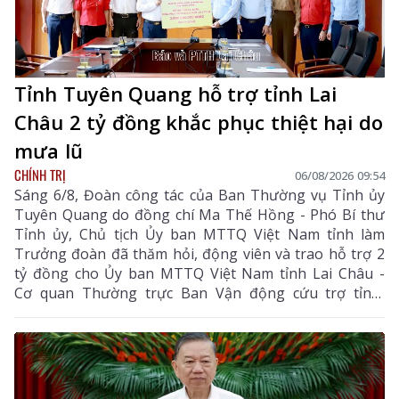
Tỉnh Tuyên Quang hỗ trợ tỉnh Lai
Châu 2 tỷ đồng khắc phục thiệt hại do
mưa lũ
CHÍNH TRỊ
06/08/2026 09:54
Sáng 6/8, Đoàn công tác của Ban Thường vụ Tỉnh ủy
Tuyên Quang do đồng chí Ma Thế Hồng - Phó Bí thư
Tỉnh ủy, Chủ tịch Ủy ban MTTQ Việt Nam tỉnh làm
Trưởng đoàn đã thăm hỏi, động viên và trao hỗ trợ 2
tỷ đồng cho Ủy ban MTTQ Việt Nam tỉnh Lai Châu -
Cơ quan Thường trực Ban Vận động cứu trợ tỉnh,
nhằm giúp nhân dân khắc phục hậu quả thiên tai, mưa
lũ, sạt lở đất, sớm ổn định cuộc sống.