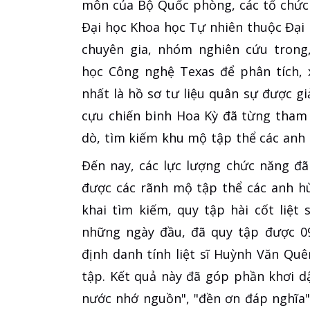
môn của Bộ Quốc phòng, các tổ chức
Đại học Khoa học Tự nhiên thuộc Đại 
chuyên gia, nhóm nghiên cứu trong
học Công nghệ Texas để phân tích, x
nhất là hồ sơ tư liệu quân sự được gi
cựu chiến binh Hoa Kỳ đã từng tham
dò, tìm kiếm khu mộ tập thể các anh h
Đến nay, các lực lượng chức năng đ
được các rãnh mộ tập thể các anh hùn
khai tìm kiếm, quy tập hài cốt liệt 
những ngày đầu, đã quy tập được 09 
định danh tính liệt sĩ Huỳnh Văn Qu
tập. Kết quả này đã góp phần khơi d
nước nhớ nguồn", "đền ơn đáp nghĩa"