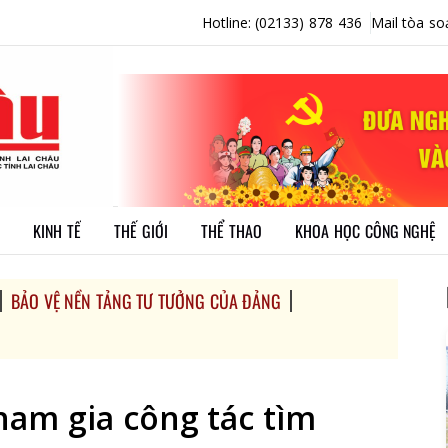
Hotline: (02133) 878 436
Mail tòa so
KINH TẾ
THẾ GIỚI
THỂ THAO
KHOA HỌC CÔNG NGHỆ
BẢO VỆ NỀN TẢNG TƯ TƯỞNG CỦA ĐẢNG
ham gia công tác tìm