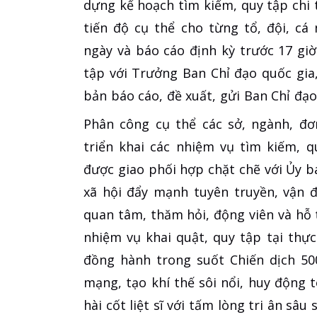
dựng kế hoạch tìm kiếm, quy tập chi 
tiến độ cụ thể cho từng tổ, đội, c
ngày và báo cáo định kỳ trước 17 gi
tập với Trưởng Ban Chỉ đạo quốc gia,
bản báo cáo, đề xuất, gửi Ban Chỉ đạ
Phân công cụ thể các sở, ngành, đơ
triển khai các nhiệm vụ tìm kiếm, 
được giao phối hợp chặt chẽ với Ủy ba
xã hội đẩy mạnh tuyên truyền, vận 
quan tâm, thăm hỏi, động viên và hỗ t
nhiệm vụ khai quật, quy tập tại thự
đồng hành trong suốt Chiến dịch 50
mạng, tạo khí thế sôi nổi, huy động 
hài cốt liệt sĩ với tấm lòng tri ân sâu s