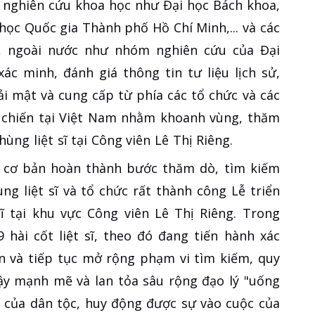
 nghiên cứu khoa học như Đại học Bách khoa,
học Quốc gia Thành phố Hồ Chí Minh,... và các
, ngoài nước như nhóm nghiên cứu của Đại
ác minh, đánh giá thông tin tư liệu lịch sử,
ải mật và cung cấp từ phía các tổ chức và các
 chiến tại Việt Nam nhằm khoanh vùng, thăm
ùng liệt sĩ tại Công viên Lê Thị Riêng.
ã cơ bản hoàn thành bước thăm dò, tìm kiếm
g liệt sĩ và tổ chức rất thành công Lễ triển
sĩ tại khu vực Công viên Lê Thị Riêng. Trong
hài cốt liệt sĩ, theo đó đang tiến hành xác
ên và tiếp tục mở rộng phạm vi tìm kiếm, quy
ậy mạnh mẽ và lan tỏa sâu rộng đạo lý "uống
 của dân tộc, huy động được sự vào cuộc của