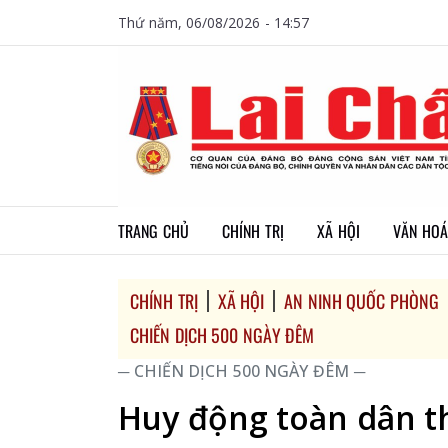
Thứ năm, 06/08/2026 - 14:57
TRANG CHỦ
CHÍNH TRỊ
XÃ HỘI
VĂN HOÁ
CHÍNH TRỊ
XÃ HỘI
AN NINH QUỐC PHÒNG
CHIẾN DỊCH 500 NGÀY ĐÊM
─ CHIẾN DỊCH 500 NGÀY ĐÊM ─
Huy động toàn dân t