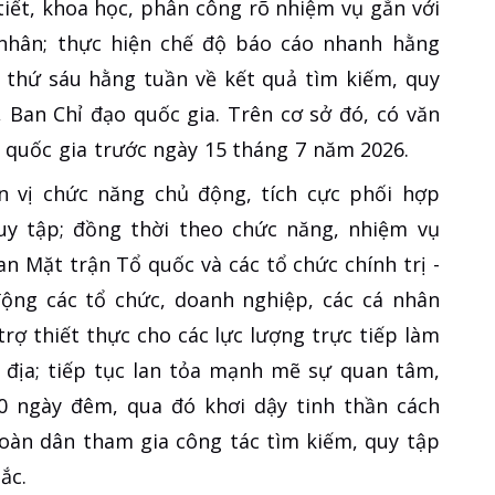
tiết, khoa học, phân công rõ nhiệm vụ gắn với
á nhân; thực hiện chế độ báo cáo nhanh hằng
ờ thứ sáu hằng tuần về kết quả tìm kiếm, quy
 Ban Chỉ đạo quốc gia. Trên cơ sở đó, có văn
o quốc gia trước ngày 15 tháng 7 năm 2026.
n vị chức năng chủ động, tích cực phối hợp
quy tập; đồng thời theo chức năng, nhiệm vụ
n Mặt trận Tổ quốc và các tổ chức chính trị -
động các tổ chức, doanh nghiệp, các cá nhân
rợ thiết thực cho các lực lượng trực tiếp làm
c địa; tiếp tục lan tỏa mạnh mẽ sự quan tâm,
0 ngày đêm, qua đó khơi dậy tinh thần cách
toàn dân tham gia công tác tìm kiếm, quy tập
ắc.