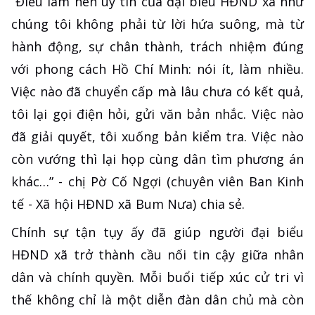
“Điều làm nên uy tín của đại biểu HĐND xã như
chúng tôi không phải từ lời hứa suông, mà từ
hành động, sự chân thành, trách nhiệm đúng
với phong cách Hồ Chí Minh: nói ít, làm nhiều.
Việc nào đã chuyển cấp mà lâu chưa có kết quả,
tôi lại gọi điện hỏi, gửi văn bản nhắc. Việc nào
đã giải quyết, tôi xuống bản kiểm tra. Việc nào
còn vướng thì lại họp cùng dân tìm phương án
khác…” - chị Pờ Cố Ngợi (chuyên viên Ban Kinh
tế - Xã hội HĐND xã Bum Nưa) chia sẻ.
Chính sự tận tụy ấy đã giúp người đại biểu
HĐND xã trở thành cầu nối tin cậy giữa nhân
dân và chính quyền. Mỗi buổi tiếp xúc cử tri vì
thế không chỉ là một diễn đàn dân chủ mà còn