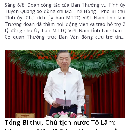
Sáng 6/8, Đoàn công tác của Ban Thường vụ Tỉnh ủy
Tuyên Quang do đồng chí Ma Thế Hồng - Phó Bí thư
Tỉnh ủy, Chủ tịch Ủy ban MTTQ Việt Nam tỉnh làm
Trưởng đoàn đã thăm hỏi, động viên và trao hỗ trợ 2
tỷ đồng cho Ủy ban MTTQ Việt Nam tỉnh Lai Châu -
Cơ quan Thường trực Ban Vận động cứu trợ tỉnh,
nhằm giúp nhân dân khắc phục hậu quả thiên tai, mưa
lũ, sạt lở đất, sớm ổn định cuộc sống.
Tổng Bí thư, Chủ tịch nước Tô Lâm: