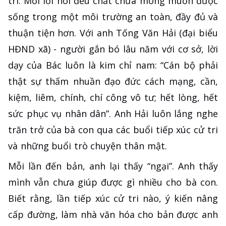
tri. Mỗi lời nói đều chất chứa mong muốn được
sống trong một môi trường an toàn, đầy đủ và
thuận tiện hơn. Với anh Tống Văn Hải (đại biểu
HĐND xã) - người gắn bó lâu năm với cơ sở, lời
dạy của Bác luôn là kim chỉ nam: “Cán bộ phải
thật sự thấm nhuần đạo đức cách mạng, cần,
kiệm, liêm, chính, chí công vô tư; hết lòng, hết
sức phục vụ nhân dân”. Anh Hải luôn lắng nghe
trăn trở của bà con qua các buổi tiếp xúc cử tri
và những buổi trò chuyện thân mật.
Mỗi lần đến bản, anh lại thấy “ngại”. Anh thấy
mình vẫn chưa giúp được gì nhiều cho bà con.
Biết rằng, lần tiếp xúc cử tri nào, ý kiến nâng
cấp đường, làm nhà văn hóa cho bản được anh