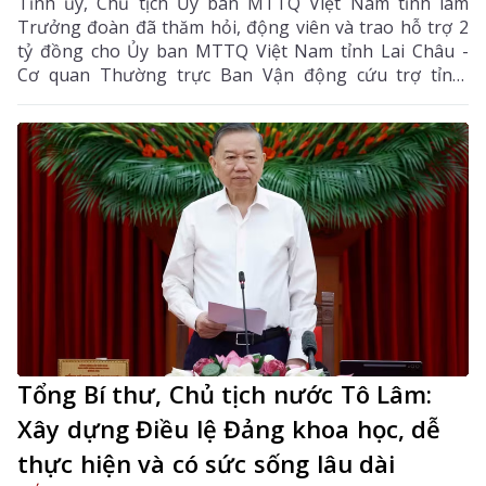
Tỉnh ủy, Chủ tịch Ủy ban MTTQ Việt Nam tỉnh làm
Trưởng đoàn đã thăm hỏi, động viên và trao hỗ trợ 2
tỷ đồng cho Ủy ban MTTQ Việt Nam tỉnh Lai Châu -
Cơ quan Thường trực Ban Vận động cứu trợ tỉnh,
nhằm giúp nhân dân khắc phục hậu quả thiên tai, mưa
lũ, sạt lở đất, sớm ổn định cuộc sống.
Tổng Bí thư, Chủ tịch nước Tô Lâm:
Xây dựng Điều lệ Đảng khoa học, dễ
thực hiện và có sức sống lâu dài