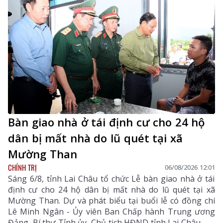
Bàn giao nhà ở tái định cư cho 24 hộ
dân bị mất nhà do lũ quét tại xã
Mường Than
CHÍNH TRỊ
06/08/2026 12:01
Sáng 6/8, tỉnh Lai Châu tổ chức Lễ bàn giao nhà ở tái
định cư cho 24 hộ dân bị mất nhà do lũ quét tại xã
Mường Than. Dự và phát biểu tại buổi lễ có đồng chí
Lê Minh Ngân - Ủy viên Ban Chấp hành Trung ương
Đảng, Bí thư Tỉnh ủy, Chủ tịch HĐND tỉnh Lai Châu.