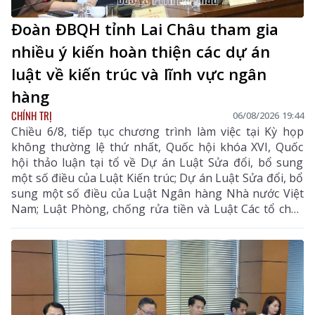
Đoàn ĐBQH tỉnh Lai Châu tham gia
nhiều ý kiến hoàn thiện các dự án
luật về kiến trúc và lĩnh vực ngân
hàng
CHÍNH TRỊ
06/08/2026 19:44
Chiều 6/8, tiếp tục chương trình làm việc tại Kỳ họp
không thường lệ thứ nhất, Quốc hội khóa XVI, Quốc
hội thảo luận tại tổ về Dự án Luật Sửa đổi, bổ sung
một số điều của Luật Kiến trúc; Dự án Luật Sửa đổi, bổ
sung một số điều của Luật Ngân hàng Nhà nước Việt
Nam; Luật Phòng, chống rửa tiền và Luật Các tổ chức
tín dụng; Dự thảo Nghị quyết của Quốc hội về công tác
phòng, chống tội phạm và vi phạm pháp luật, công tác
của Viện kiểm sát nhân dân, Tòa án nhân dân và công
tác thi hành án. Đồng chí Sùng A Hồ - Phó Bí thư Tỉnh
ủy, Trưởng Đoàn ĐBQH tỉnh Lai Châu chủ trì phiên
thảo luận tại tổ.