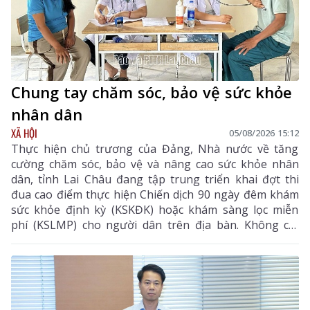
Chung tay chăm sóc, bảo vệ sức khỏe
nhân dân
XÃ HỘI
05/08/2026 15:12
Thực hiện chủ trương của Đảng, Nhà nước về tăng
cường chăm sóc, bảo vệ và nâng cao sức khỏe nhân
dân, tỉnh Lai Châu đang tập trung triển khai đợt thi
đua cao điểm thực hiện Chiến dịch 90 ngày đêm khám
sức khỏe định kỳ (KSKĐK) hoặc khám sàng lọc miễn
phí (KSLMP) cho người dân trên địa bàn. Không chỉ
góp phần phát hiện sớm bệnh tật, nâng cao chất
lượng chăm sóc sức khỏe (CSSK) ban đầu, chương
trình còn lan tỏa tinh thần trách nhiệm, y đức và sự
tận tâm của đội ngũ cán bộ y tế, hướng tới mục tiêu
mọi người dân đều được tiếp cận dịch vụ y tế công