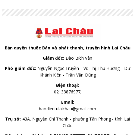
đối với Dự án Luật Hòa giải ở cơ sở (sửa đổi) và Dự án
Luật sửa đổi, bổ sung một số điều của Luật Xuất bản.
Bản quyền thuộc Báo và phát thanh, truyền hình Lai Châu
Giám đốc:
Đào Bích Vân
Phó giám đốc:
Nguyễn Ngọc Truyền - Vũ Thị Thu Hương - Dư
Khánh Kiên - Trần Văn Dũng
Điện thoại:
02133876977;
Email:
baodientulaichau@gmail.com
Trụ sở:
43A, Nguyễn Chí Thanh - phường Tân Phong - tỉnh Lai
Châu