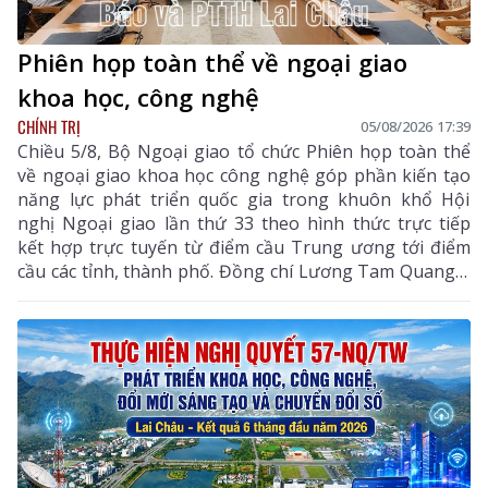
Phiên họp toàn thể về ngoại giao
khoa học, công nghệ
CHÍNH TRỊ
05/08/2026 17:39
Chiều 5/8, Bộ Ngoại giao tổ chức Phiên họp toàn thể
về ngoại giao khoa học công nghệ góp phần kiến tạo
năng lực phát triển quốc gia trong khuôn khổ Hội
nghị Ngoại giao lần thứ 33 theo hình thức trực tiếp
kết hợp trực tuyến từ điểm cầu Trung ương tới điểm
cầu các tỉnh, thành phố. Đồng chí Lương Tam Quang –
Uỷ viên Bộ Chính trị, Bộ trưởng Bộ Công an, Phó
Trưởng ban Thường trực Ban Chỉ đạo Trung ương
thực hiện Nghị quyết số 57-NQ/TW của Bộ Chính trị
dự và chỉ đạo phiên họp. Dự phiên họp còn có đồng
chí Lê Hoài Trung - Ủy viên Bộ Chính trị, Bí thư Đảng
ủy, Bộ trưởng Bộ Ngoại giao; đại diện lãnh đạo các
ban, bộ, ngành Trung ương.