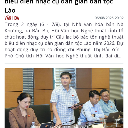
biểu diễn nhạc cụ dân gian dân tộc
Lào
VĂN HÓA
06/08/2026 20:02
Trong 2 ngày (6 - 7/8), tại Nhà văn hóa bản Nà
Khương, xã Bản Bo, Hội Văn học Nghệ thuật tỉnh tổ
chức hoạt động duy trì Câu lạc bộ bảo tồn nghệ thuật
biểu diễn nhạc cụ dân gian dân tộc Lào năm 2026. Dự
hoạt động duy trì có đồng chí Phùng Thị Hải Yến -
Phó Chủ tịch Hội Văn học Nghệ thuật tỉnh; đại diện
Phòng Văn hóa - Xã hội xã Bản Bo và 24 thành viên
câu lạc bộ.