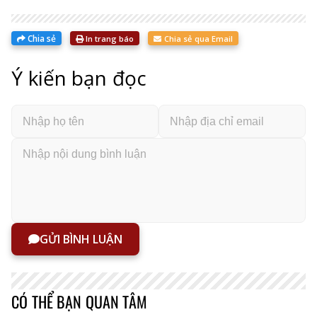
Chia sẻ
In trang báo
Chia sẻ qua Email
Ý kiến bạn đọc
GỬI BÌNH LUẬN
CÓ THỂ BẠN QUAN TÂM