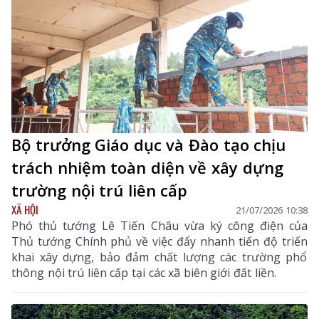
Sáng tạo Thế giới (WICO) 2026 tại Seoul (Hàn Quốc) để
giành Huy chương Vàng, mà còn đánh dấu lần đầu
tiên học sinh Lai Châu đạt thành tích cao nhất ở một
sân chơi khoa học - sáng tạo mang tầm quốc tế.
Bộ trưởng Giáo dục và Đào tạo chịu
trách nhiệm toàn diện về xây dựng
trường nội trú liên cấp
XÃ HỘI
21/07/2026 10:38
Phó thủ tướng Lê Tiến Châu vừa ký công điện của
Thủ tướng Chính phủ về việc đẩy nhanh tiến độ triển
khai xây dựng, bảo đảm chất lượng các trường phổ
thông nội trú liên cấp tại các xã biên giới đất liền.