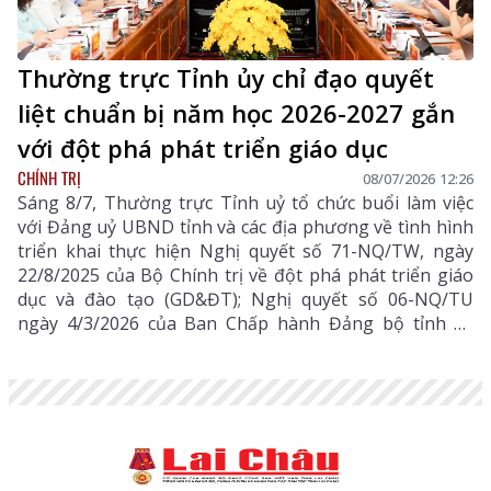
Thường trực Tỉnh ủy chỉ đạo quyết
liệt chuẩn bị năm học 2026-2027 gắn
với đột phá phát triển giáo dục
CHÍNH TRỊ
08/07/2026 12:26
Sáng 8/7, Thường trực Tỉnh uỷ tổ chức buổi làm việc
với Đảng uỷ UBND tỉnh và các địa phương về tình hình
triển khai thực hiện Nghị quyết số 71-NQ/TW, ngày
22/8/2025 của Bộ Chính trị về đột phá phát triển giáo
dục và đào tạo (GD&ĐT); Nghị quyết số 06-NQ/TU
ngày 4/3/2026 của Ban Chấp hành Đảng bộ tỉnh về
nâng cao chất lượng GD&ĐT trên địa bàn tỉnh Lai
Châu giai đoạn 2026-2030 và công tác chuẩn bị năm
học 2026-2027. Đồng chí Lê Minh Ngân - Ủy viên Ban
Chấp hành Trung ương Đảng, Bí thư Tỉnh uỷ, Chủ tịch
HĐND tỉnh chủ trì buổi làm việc.