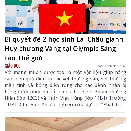
Bí quyết để 2 học sinh Lai Châu giành
Huy chương Vàng tại Olympic Sáng
tạo Thế giới
GIÁO DỤC
24/07/2026 08:43
Với mong muốn được tạo ra một vật liệu giúp nâng
cao hiệu quả điều trị các vết thương sâu, vết thương
mãn tính và bỏng diện rộng cho các bệnh nhân bị
bỏng được phục hồi tốt hơn, 2 học sinh: Phạm Phương
Hiền (lớp 12C3) và Trần Việt Hùng (lớp 11B1) Trường
THPT Chu Văn An đã nghiên cứu dự án “Phát triển
công nghệ làm liền vết thương thông minh bằng
màng hydrogel kết hợp với berberine và exosome từ
tế bào gốc trung mô dây rốn”. Dự án không chỉ chinh
phục Ban Giám khảo Cuộc thi Olympic Phát minh và