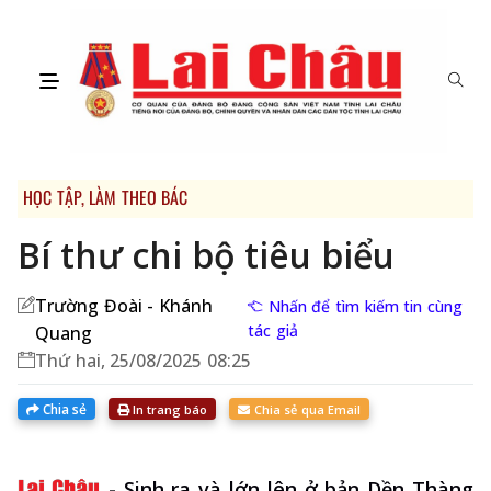
HỌC TẬP, LÀM THEO BÁC
Bí thư chi bộ tiêu biểu
Trường Đoài - Khánh
Nhấn để tìm kiếm tin cùng
tác giả
Quang
Thứ hai, 25/08/2025 08:25
Chia sẻ
In trang báo
Chia sẻ qua Email
-
Sinh ra và lớn lên ở bản Dền Thàng