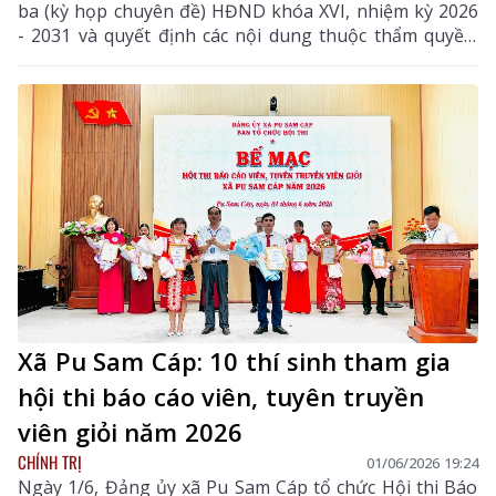
ba (kỳ họp chuyên đề) HĐND khóa XVI, nhiệm kỳ 2026
- 2031 và quyết định các nội dung thuộc thẩm quyền.
Đồng chí Lê Minh Ngân - Ủy viên Ban Chấp hành
Trung ương Đảng, Bí thư Tỉnh ủy, Chủ tịch HĐND tỉnh
chủ trì phiên họp.
Xã Pu Sam Cáp: 10 thí sinh tham gia
hội thi báo cáo viên, tuyên truyền
viên giỏi năm 2026
CHÍNH TRỊ
01/06/2026 19:24
Ngày 1/6, Đảng ủy xã Pu Sam Cáp tổ chức Hội thi Báo