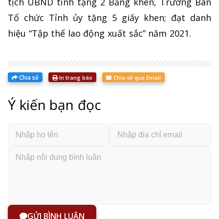
tịch UBND tỉnh tặng 2 Bằng khen, Trưởng Ban
Tổ chức Tỉnh ủy tặng 5 giấy khen; đạt danh
hiệu “Tập thể lao động xuất sắc” năm 2021.
Chia sẻ
In trang báo
Chia sẻ qua Email
Ý kiến bạn đọc
GỬI BÌNH LUẬN