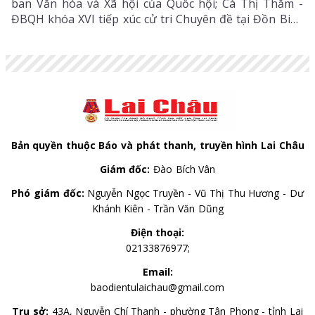
ban Văn hóa và Xã hội của Quốc hội; Cà Thị Thắm -
ĐBQH khóa XVI tiếp xúc cử tri Chuyên đề tại Đồn Biên
phòng Ka Lăng.
Bản quyền thuộc Báo và phát thanh, truyền hình Lai Châu
Giám đốc:
Đào Bích Vân
Phó giám đốc:
Nguyễn Ngọc Truyền - Vũ Thị Thu Hương - Dư
Khánh Kiên - Trần Văn Dũng
Điện thoại:
02133876977;
Email:
baodientulaichau@gmail.com
Trụ sở:
43A, Nguyễn Chí Thanh - phường Tân Phong - tỉnh Lai