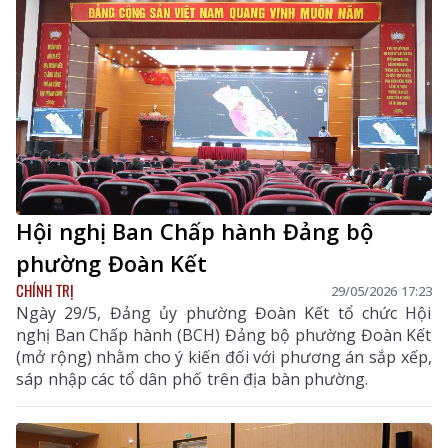
ủy; lãnh đạo một số sở, ban, ngành tỉnh; đại diện các
doanh nghiệp trên địa bàn tỉnh; Đoàn đại biểu các tỉnh
Lào Cai, Điện Biên, Tuyên Quang.
Hội nghị Ban Chấp hành Đảng bộ
phường Đoàn Kết
CHÍNH TRỊ
29/05/2026 17:23
Ngày 29/5, Đảng ủy phường Đoàn Kết tổ chức Hội
nghị Ban Chấp hành (BCH) Đảng bộ phường Đoàn Kết
(mở rộng) nhằm cho ý kiến đối với phương án sắp xếp,
sáp nhập các tổ dân phố trên địa bàn phường.