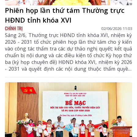
Phiên họp lần thứ tám Thường trực
HĐND tỉnh khóa XVI
CHÍNH TRỊ
02/06/2026 11:03
Sáng 2/6, Thường trực HĐND tỉnh khóa XVI, nhiệm kỳ
2026 - 2031 tổ chức phiên họp lần thứ tám cho ý kiến
vào công tác thẩm tra các dự thảo nghị quyết; kết quả
chuẩn bị nội dung và các điều kiện tổ chức Kỳ họp thứ
ba (kỳ họp chuyên đề) HĐND khóa XVI, nhiệm kỳ 2026
- 2031 và quyết định các nội dung thuộc thẩm quyền.
Đồng chí Lê Minh Ngân - Ủy viên Ban Chấp hành
Trung ương Đảng, Bí thư Tỉnh ủy, Chủ tịch HĐND tỉnh
chủ trì phiên họp.