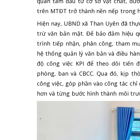
quan tâm đầu tư cơ sở vật chất, đườ
trên MTĐT trở thành nền nếp trong h
Hiện nay, UBND xã Than Uyên đã thực
trừ văn bản mật. Để bảo đảm hiệu q
trình tiếp nhận, phân công, tham mư
hệ thống quản lý văn bản và điều hà
độ công việc KPI để theo dõi tiến 
phòng, ban và CBCC. Qua đó, kịp thờ
công việc, góp phần vào công tác chỉ
hơn và từng bước hình thành môi trườ