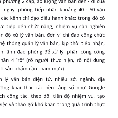
a phương 2 cấp, số lượng văn bản đến - đi của
 ngày, phòng tiếp nhận khoảng 40 - 50 văn
 các kênh chỉ đạo điều hành khác; trong đó có
rực tiếp đến chức năng, nhiệm vụ cần nghiên
n độ xử lý văn bản, đơn vị chỉ đạo công chức
ệ thống quản lý văn bản, kịp thời tiếp nhận,
n lãnh đạo phòng để xử lý, phân công công
hần 4 “rõ” (rõ người thực hiện, rõ nội dung
 rõ sản phẩm cần tham mưu).
lý văn bản điện tử, nhiều sở, ngành, địa
ộng khai thác các nền tảng số như: Google
ịch công tác, theo dõi tiến độ nhiệm vụ, tạo
việc và tháo gỡ khó khăn trong quá trình thực