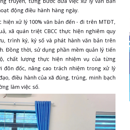
ng truyền, từng bước đưa việc xử lý văn bản
oạt động điều hành hàng ngày.
 hiện xử lý 100% văn bản đến - đi trên MTĐT,
uả, xã quán triệt CBCC thực hiện nghiêm quy
u, trình ký, ký số và phát hành văn bản trên
nh. Đồng thời, sử dụng phần mềm quản lý tiến
độ, chất lượng thực hiện nhiệm vụ của từng
i đôn đốc, nâng cao trách nhiệm trong xử lý
 đạo, điều hành của xã đúng, trúng, minh bạch
ng làm việc số.