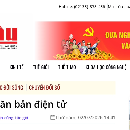
Hotline: (02133) 878 436
Mail tòa so
KINH TẾ
THẾ GIỚI
THỂ THAO
KHOA HỌC CÔNG NGHỆ
C ĐỜI SỐNG
CHUYỂN ĐỔI SỐ
văn bản điện tử
Thứ năm, 02/07/2026 14:41
n cùng tác giả