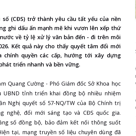
 số (CĐS) trở thành yêu cầu tất yếu của nền
đang ghi dấu ấn mạnh mẽ khi vươn lên xếp thứ
nước về tỷ lệ xử lý văn bản đến - đi trên môi
026. Kết quả này cho thấy quyết tâm đổi mới
a chính quyền các cấp, hướng tới xây dựng
 phát triển nhanh và bền vững.
Phạm Quang Cường - Phó Giám đốc Sở Khoa học
 UBND tỉnh triển khai đồng bộ nhiều nhiệm
hần Nghị quyết số 57-NQ/TW của Bộ Chính trị
g nghệ, đổi mới sáng tạo và CĐS quốc gia.
ầng số đồng bộ, bảo đảm kết nối thông suốt
Hiện tại, mạng truyền số liệu chuyên dùng đã