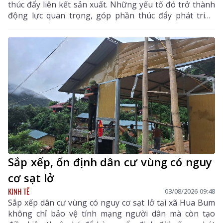
thúc đẩy liên kết sản xuất. Những yếu tố đó trở thành
động lực quan trọng, góp phần thúc đẩy phát triển
kinh tế - xã hội của vùng đất biên cương, từng bước
khẳng định rõ nét vai trò của KTTN.
Sắp xếp, ổn định dân cư vùng có nguy
cơ sạt lở
KINH TẾ
03/08/2026 09:48
Sắp xếp dân cư vùng có nguy cơ sạt lở tại xã Hua Bum
không chỉ bảo vệ tính mạng người dân mà còn tạo