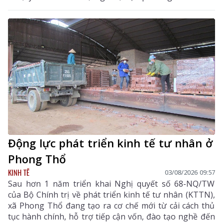
đồng bộ các giải pháp nhằm nâng cao hiệu quả quản
lý thuế, chống thất thu ngân sách và thúc đẩy chuyển
đổi số trên địa bàn tỉnh.
Động lực phát triển kinh tế tư nhân ở
Phong Thổ
KINH TẾ
03/08/2026 09:57
Sau hơn 1 năm triển khai Nghị quyết số 68-NQ/TW
của Bộ Chính trị về phát triển kinh tế tư nhân (KTTN),
xã Phong Thổ đang tạo ra cơ chế mới từ cải cách thủ
tục hành chính, hỗ trợ tiếp cận vốn, đào tạo nghề đến