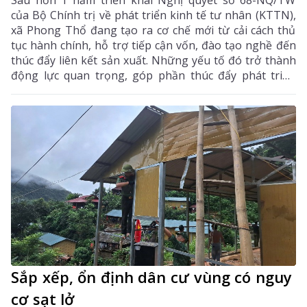
Sau hơn 1 năm triển khai Nghị quyết số 68-NQ/TW
của Bộ Chính trị về phát triển kinh tế tư nhân (KTTN),
xã Phong Thổ đang tạo ra cơ chế mới từ cải cách thủ
tục hành chính, hỗ trợ tiếp cận vốn, đào tạo nghề đến
thúc đẩy liên kết sản xuất. Những yếu tố đó trở thành
động lực quan trọng, góp phần thúc đẩy phát triển
kinh tế - xã hội của vùng đất biên cương, từng bước
khẳng định rõ nét vai trò của KTTN.
Sắp xếp, ổn định dân cư vùng có nguy
cơ sạt lở