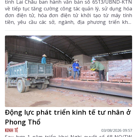
tỉnh Lai Châu ban hành văn bản số 6513/UBND-KTN
về tiếp tục tăng cường công tác quản lý, sử dụng hóa
đơn điện tử, hóa đơn điện tử khởi tạo từ máy tính
tiền, yêu cầu các sở, ngành, địa phương triển khai
đồng bộ các giải pháp nhằm nâng cao hiệu quả quản
lý thuế, chống thất thu ngân sách và thúc đẩy chuyển
đổi số trên địa bàn tỉnh.
Động lực phát triển kinh tế tư nhân ở
Phong Thổ
KINH TẾ
03/08/2026 09:57