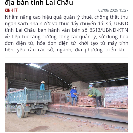
địa bàn tỉnh Lai Châu
KINH TẾ
03/08/2026 15:27
Nhằm nâng cao hiệu quả quản lý thuế, chống thất thu
ngân sách nhà nước và thúc đẩy chuyển đổi số, UBND
tỉnh Lai Châu ban hành văn bản số 6513/UBND-KTN
về tiếp tục tăng cường công tác quản lý, sử dụng hóa
đơn điện tử, hóa đơn điện tử khởi tạo từ máy tính
tiền, yêu cầu các sở, ngành, địa phương triển khai
đồng bộ các giải pháp nhằm nâng cao hiệu quả quản
lý thuế, chống thất thu ngân sách và thúc đẩy chuyển
đổi số trên địa bàn tỉnh.