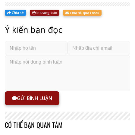
Chia sẻ
In trang báo
Chia sẻ qua Email
Ý kiến bạn đọc
GỬI BÌNH LUẬN
CÓ THỂ BẠN QUAN TÂM