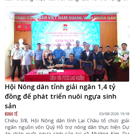
trường tiêu thụ cho các sản phẩm đặc hữu, sản phẩm
OCOP và các mặt hàng có tiềm năng xuất khẩu của địa
phương.
Hội Nông dân tỉnh giải ngân 1,4 tỷ
đồng để phát triển nuôi ngựa sinh
sản
KINH TẾ
03/08/2026 19:18
Chiều 3/8, Hội Nông dân tỉnh Lai Châu tổ chức giải
ngân nguồn vốn Quỹ Hỗ trợ nông dân thực hiện Dự
án chăn nuôi ngựa sinh sản tại xã Mường Kim. Dự