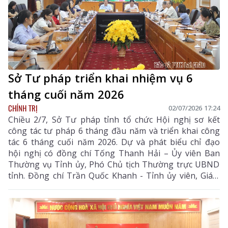
Sở Tư pháp triển khai nhiệm vụ 6
tháng cuối năm 2026
CHÍNH TRỊ
02/07/2026 17:24
Chiều 2/7, Sở Tư pháp tỉnh tổ chức Hội nghị sơ kết
công tác tư pháp 6 tháng đầu năm và triển khai công
tác 6 tháng cuối năm 2026. Dự và phát biểu chỉ đạo
hội nghị có đồng chí Tống Thanh Hải – Ủy viên Ban
Thường vụ Tỉnh ủy, Phó Chủ tịch Thường trực UBND
tỉnh. Đồng chí Trần Quốc Khanh - Tỉnh ủy viên, Giám
đốc Sở Tư pháp cùng các đồng chí Phó Giám đốc Sở
Tư pháp chủ trì, điều hành hội nghị. Hội nghị được tổ
chức theo hình thức trực tuyến từ điểm cầu tỉnh đến
điểm cầu 38 xã, phường trong tỉnh.