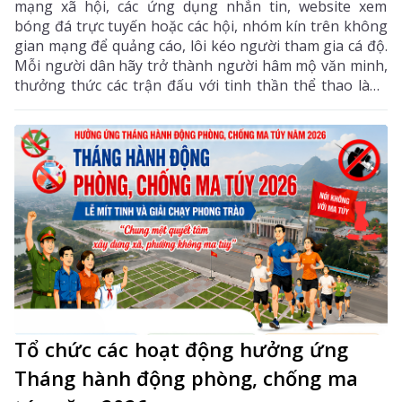
mạng xã hội, các ứng dụng nhắn tin, website xem
bóng đá trực tuyến hoặc các hội, nhóm kín trên không
gian mạng để quảng cáo, lôi kéo người tham gia cá độ.
Mỗi người dân hãy trở thành người hâm mộ văn minh,
thưởng thức các trận đấu với tinh thần thể thao lành
mạnh, không tham gia cá độ dưới bất kỳ hình thức
nào để bảo vệ tài sản của bản thân, gia đình và góp
phần giữ vững an ninh, trật tự trên địa bàn.
Tổ chức các hoạt động hưởng ứng
Tháng hành động phòng, chống ma