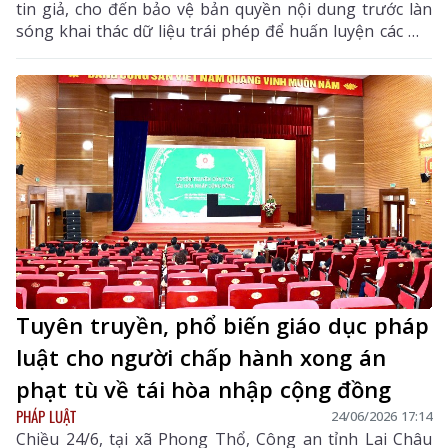
tin giả, cho đến bảo vệ bản quyền nội dung trước làn
sóng khai thác dữ liệu trái phép để huấn luyện các mô
hình trí tuệ nhân tạo.
Tuyên truyền, phổ biến giáo dục pháp
luật cho người chấp hành xong án
phạt tù về tái hòa nhập cộng đồng
PHÁP LUẬT
24/06/2026 17:14
Chiều 24/6, tại xã Phong Thổ, Công an tỉnh Lai Châu