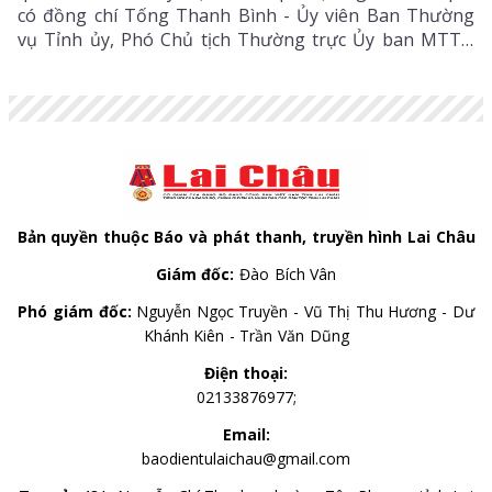
có đồng chí Tống Thanh Bình - Ủy viên Ban Thường
vụ Tỉnh ủy, Phó Chủ tịch Thường trực Ủy ban MTTQ
Việt Nam tỉnh cùng các đồng chí lãnh đạo, cán bộ cơ
quan Ủy ban MTTQ Việt Nam tỉnh.
Bản quyền thuộc Báo và phát thanh, truyền hình Lai Châu
Giám đốc:
Đào Bích Vân
Phó giám đốc:
Nguyễn Ngọc Truyền - Vũ Thị Thu Hương - Dư
Khánh Kiên - Trần Văn Dũng
Điện thoại:
02133876977;
Email:
baodientulaichau@gmail.com