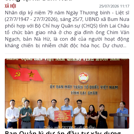
XÃ HỘI
25/07/2026 11:17
Nhân dịp kỷ niệm 79 năm Ngày Thương binh - Liệt sĩ
(27/7/1947 - 27/7/2026), sáng 25/7, UBND xã Bum Nưa
phối hợp với Bộ Chỉ huy Quân sự (CHQS) tỉnh Lai Châu
tổ chức bàn giao nhà ở cho gia đình ông Chim Văn
Ngạch, bản Nà Hừ, là con đẻ của người hoạt động
kháng chiến bị nhiễm chất độc hóa học. Dự chương
trình có Đại tá Trần Thanh Bình - Phó Chính ủy Bộ
CHQS tỉnh; đại diện Ủy ban MTTQ Việt Nam tỉnh; lãnh
đạo cấp ủy chính quyền địa phương và các đơn vị liên
quan.
Ban Quản lý dự án đầu tư xây dựng