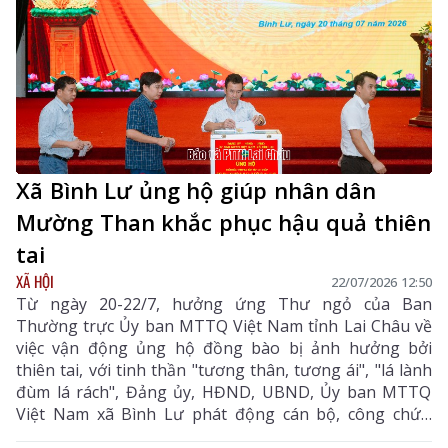
Xã Bình Lư ủng hộ giúp nhân dân
Mường Than khắc phục hậu quả thiên
tai
XÃ HỘI
22/07/2026 12:50
Từ ngày 20-22/7, hưởng ứng Thư ngỏ của Ban
Thường trực Ủy ban MTTQ Việt Nam tỉnh Lai Châu về
việc vận động ủng hộ đồng bào bị ảnh hưởng bởi
thiên tai, với tinh thần "tương thân, tương ái", "lá lành
đùm lá rách", Đảng ủy, HĐND, UBND, Ủy ban MTTQ
Việt Nam xã Bình Lư phát động cán bộ, công chức,
viên chức, đảng viên, các doanh nghiệp và nhân dân