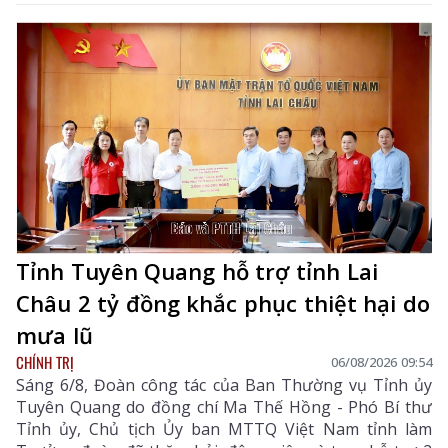
triển du lịch, Hiệp hội Du lịch tỉnh Lai Châu, các khu,
điểm du lịch, doanh nghiệp, hợp tác xã và hộ kinh
doanh dịch vụ du lịch.
Tỉnh Tuyên Quang hỗ trợ tỉnh Lai
Châu 2 tỷ đồng khắc phục thiệt hại do
mưa lũ
CHÍNH TRỊ
06/08/2026 09:54
Sáng 6/8, Đoàn công tác của Ban Thường vụ Tỉnh ủy
Tuyên Quang do đồng chí Ma Thế Hồng - Phó Bí thư
Tỉnh ủy, Chủ tịch Ủy ban MTTQ Việt Nam tỉnh làm