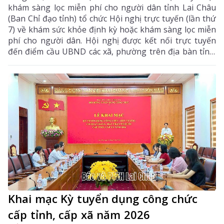
khám sàng lọc miễn phí cho người dân tỉnh Lai Châu
(Ban Chỉ đạo tỉnh) tổ chức Hội nghị trực tuyến (lần thứ
7) về khám sức khỏe định kỳ hoặc khám sàng lọc miễn
phí cho người dân. Hội nghị được kết nối trực tuyến
đến điểm cầu UBND các xã, phường trên địa bàn tỉnh.
Đồng chí Bùi Tiến Thanh – Tỉnh ủy viên, Giám đốc Sở
Y tế, Phó Trưởng Ban chỉ đạo tỉnh chủ trì hội nghị. Dự
hội nghị còn có các đồng chí thành viên Ban Chỉ đạo
tỉnh.
Khai mạc Kỳ tuyển dụng công chức
cấp tỉnh, cấp xã năm 2026