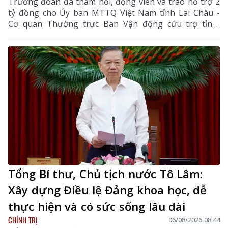
Trưởng đoàn đã thăm hỏi, động viên và trao hỗ trợ 2
tỷ đồng cho Ủy ban MTTQ Việt Nam tỉnh Lai Châu -
Cơ quan Thường trực Ban Vận động cứu trợ tỉnh,
nhằm giúp nhân dân khắc phục hậu quả thiên tai, mưa
lũ, sạt lở đất, sớm ổn định cuộc sống.
Tổng Bí thư, Chủ tịch nước Tô Lâm:
Xây dựng Điều lệ Đảng khoa học, dễ
thực hiện và có sức sống lâu dài
CHÍNH TRỊ
06/08/2026 08:44