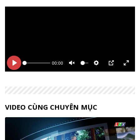
00:00
Bắt
Bắt
Unmute
Thiết
PIP
Enter
đầu
đầu
lập
fulls
VIDEO CÙNG CHUYÊN MỤC