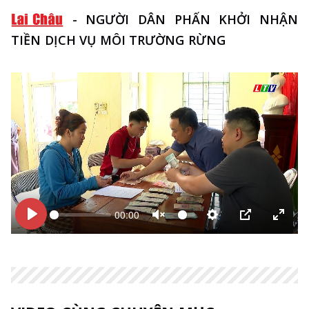
-
NGƯỜI DÂN PHẤN KHỞI NHẬN
TIỀN DỊCH VỤ MÔI TRƯỜNG RỪNG
00:00
Bắt
Bắt
Unmute
Thiết
PIP
Enter
đầu
đầu
lập
fulls