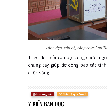
Lãnh đạo, cán bộ, công chức Ban Tu
​Theo đó, mỗi cán bộ, công chức, ngư
chung tay giúp đỡ đồng bào các tỉnh
cuộc sống.
In trang báo
Chia sẻ qua Email
Ý KIẾN BẠN ĐỌC