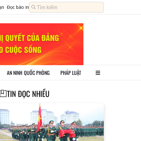
ạn
Đọc báo in
AN NINH QUỐC PHÒNG
PHÁP LUẬT
TIN ĐỌC NHIỀU