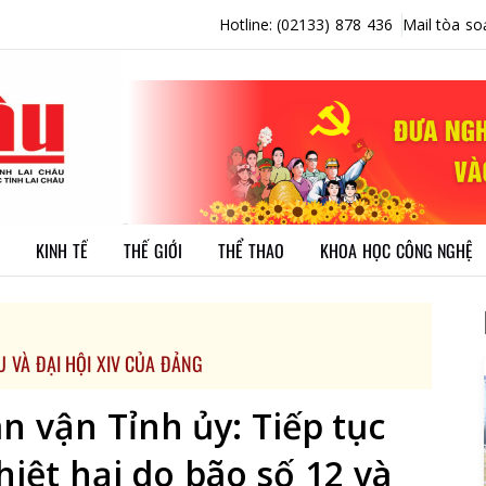
Hotline: (02133) 878 436
Mail tòa so
KINH TẾ
THẾ GIỚI
THỂ THAO
KHOA HỌC CÔNG NGHỆ
U VÀ ĐẠI HỘI XIV CỦA ĐẢNG
n vận Tỉnh ủy: Tiếp tục
iệt hại do bão số 12 và