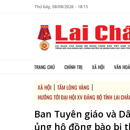
Thứ bảy, 08/08/2026 - 18:15
TRANG CHỦ
CHÍNH TRỊ
XÃ HỘI
VĂN HOÁ
XÃ HỘI
TẤM LÒNG VÀNG
HƯỚNG TỚI ĐẠI HỘI XV ĐẢNG BỘ TỈNH LAI CHÂ
Ban Tuyên giáo và Dâ
ủng hộ đồng bào bị th