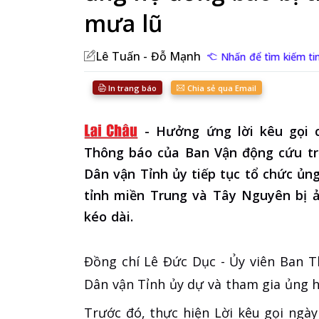
mưa lũ
Lê Tuấn - Đỗ Mạnh
Nhấn để tìm kiếm tin
In trang báo
Chia sẻ qua Email
-
Hưởng ứng lời kêu gọi 
Thông báo của Ban Vận động cứu trợ
Dân vận Tỉnh ủy tiếp tục tổ chức ủn
tỉnh miền Trung và Tây Nguyên bị 
kéo dài.
Đồng chí Lê Đức Dục - Ủy viên Ban 
Dân vận Tỉnh ủy dự và tham gia ủng h
​Trước đó, thực hiện Lời kêu gọi ngà