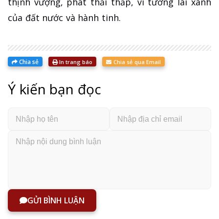
thịnh vượng, phát thải thấp, vì tương lai xanh
của đất nước và hành tinh.
Chia sẻ
In trang báo
Chia sẻ qua Email
Ý kiến bạn đọc
GỬI BÌNH LUẬN