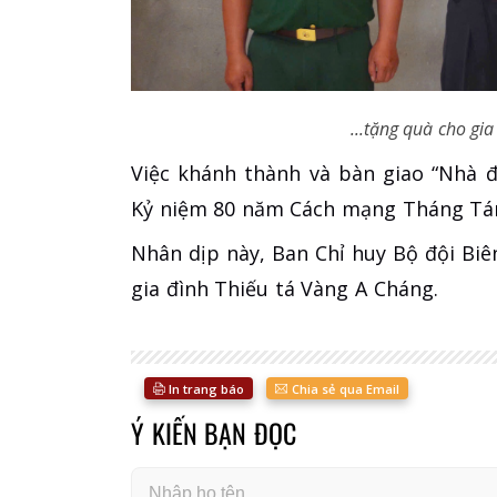
...tặng quà cho gi
Việc khánh thành và bàn giao “Nhà 
Kỷ niệm 80 năm Cách mạng Tháng Tá
Nhân dịp này, Ban Chỉ huy Bộ đội Bi
gia đình Thiếu tá Vàng A Cháng.
In trang báo
Chia sẻ qua Email
Ý KIẾN BẠN ĐỌC