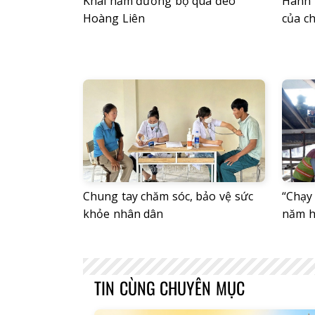
Khai hầm đường bộ qua đèo
Hành 
Hoàng Liên
của ch
Chung tay chăm sóc, bảo vệ sức
“Chạy 
khỏe nhân dân
năm h
TIN CÙNG CHUYÊN MỤC