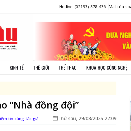
Hotline: (02133) 878 436
Mail tòa so
KINH TẾ
THẾ GIỚI
THỂ THAO
KHOA HỌC CÔNG NGHỆ
ao “Nhà đồng đội”
Thứ sáu, 29/08/2025 22:09
iếm tin cùng tác giả