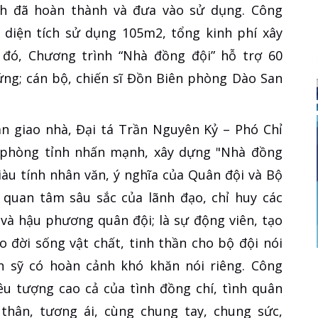
nh đã hoàn thành và đưa vào sử dụng. Công
, diện tích sử dụng 105m2, tổng kinh phí xây
đó, Chương trình “Nhà đồng đội” hỗ trợ 60
i ứng; cán bộ, chiến sĩ Đồn Biên phòng Dào San
àn giao nhà, Đại tá Trần Nguyên Kỷ – Phó Chỉ
 phòng tỉnh nhấn mạnh, xây dựng "Nhà đồng
àu tính nhân văn, ý nghĩa của Quân đội và Bộ
 quan tâm sâu sắc của lãnh đạo, chỉ huy các
 và hậu phương quân đội; là sự động viên, tạo
o đời sống vật chất, tinh thần cho bộ đội nói
ến sỹ có hoàn cảnh khó khăn nói riêng. Công
iêu tượng cao cả của tình đồng chí, tình quân
 thân, tương ái, cùng chung tay, chung sức,