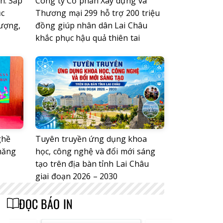
n: Sắp
Công ty Cổ phần Xây dựng và
ục
Thương mại 299 hỗ trợ 200 triệu
lượng,
đồng giúp nhân dân Lai Châu
khắc phục hậu quả thiên tai
ghề
Tuyên truyền ứng dụng khoa
măng
học, công nghệ và đổi mới sáng
tạo trên địa bàn tỉnh Lai Châu
giai đoạn 2026 – 2030
ĐỌC BÁO IN