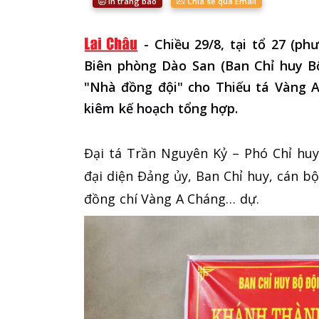
In trang báo
Chia sẻ qua Email
-
Chiều 29/8, tại tổ 27 (p
Biên phòng Dào San (Ban Chỉ huy Bộ
"Nhà đồng đội" cho Thiếu tá Vàng 
kiêm kế hoạch tổng hợp.
Đại tá Trần Nguyên Kỷ – Phó Chỉ huy
đại diện Đảng ủy, Ban Chỉ huy, cán b
đồng chí Vàng A Cháng… dự.