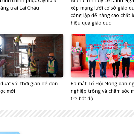
trình chinh phục Olympia
Bí thư Tỉnh ủy Lê Minh Ngâ
àng trai Lai Châu
xếp mạng lưới cơ sở giáo d
công lập để nâng cao chất 
hiệu quả giáo dục
đua” với thời gian để đón
Ra mắt Tổ Hội Nông dân n
ọc mới
nghiệp trồng và chăm sóc 
tre bát độ