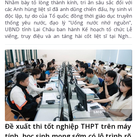
Nhằm bày tỏ lòng thành kính, tri ân sâu sắc đối với
các Anh hùng liệt sĩ đã anh dũng chiến đấu, hy sinh vì
độc lập, tự do của Tổ quốc; đồng thời giáo dục truyền
thống yêu nước, đạo lý "Uống nước nhớ nguồn",
UBND tỉnh Lai Châu ban hành Kế hoạch tổ chức Lễ
viếng, truy điệu và an táng hài cốt liệt sĩ tại Nghĩa
trang liệt sĩ xã Bình Lư. Bộ Chỉ huy Quân sự tỉnh là
đơn vị chủ trì, phối hợp với các sở, ngành, địa phương
triển khai các nội dung, bảo đảm buổi lễ được tổ chức
trang nghiêm, trọng thể, đúng nghi thức.
Đề xuất thi tốt nghiệp THPT trên máy
tính, học sinh mong sớm có lộ trình rõ