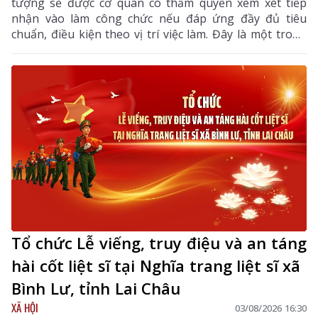
tượng sẽ được cơ quan có thẩm quyền xem xét tiếp
nhận vào làm công chức nếu đáp ứng đầy đủ tiêu
chuẩn, điều kiện theo vị trí việc làm. Đây là một trong
những điểm mới đáng chú ý nhằm bổ sung, thu hút
nguồn nhân lực chất lượng cao vào khu vực công.
Tổ chức Lễ viếng, truy điệu và an táng
hài cốt liệt sĩ tại Nghĩa trang liệt sĩ xã
Bình Lư, tỉnh Lai Châu
XÃ HỘI
03/08/2026 16:30