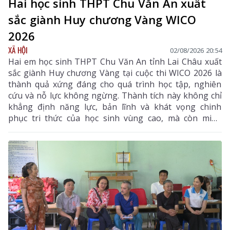
Hai học sinh THPT Chu Văn An xuất
sắc giành Huy chương Vàng WICO
2026
XÃ HỘI
02/08/2026 20:54
Hai em học sinh THPT Chu Văn An tỉnh Lai Châu xuất
sắc giành Huy chương Vàng tại cuộc thi WICO 2026 là
thành quả xứng đáng cho quá trình học tập, nghiên
cứu và nỗ lực không ngừng. Thành tích này không chỉ
khẳng định năng lực, bản lĩnh và khát vọng chinh
phục tri thức của học sinh vùng cao, mà còn minh
chứng rằng với ý chí và sự quyết tâm, các em hoàn
toàn có thể vượt qua mọi ranh giới trong nước để
vươn ra đấu trường quốc tế. Đây là niềm tự hào của
ngành giáo dục Lai Châu, đồng thời là nguồn cảm
hứng, động lực để thế hệ học sinh tiếp tục nuôi dưỡng
ước mơ, không ngừng sáng tạo và hội nhập với thế
giới.