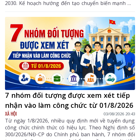
2030. Kế hoạch hướng đến tạo chuyển biến mạnh mẽ
từ nhận thức đến hành động, phát huy vai trò của
khoa học, công nghệ, đổi mới sáng tạo và chuyển đổi
số, góp phần thực hiện hiệu quả các mục tiêu phát
triển của tỉnh trong giai đoạn mới.
7 nhóm đối tượng được xem xét tiếp
nhận vào làm công chức từ 01/8/2026
XÃ HỘI
03/08/2026 20:43
Từ ngày 1/8/2026, nhiều quy định mới về tuyển dụng
công chức chính thức có hiệu lực. Theo Nghị định số
300/2026/NĐ-CP do Chính phủ ban hành, 7 nhóm đối