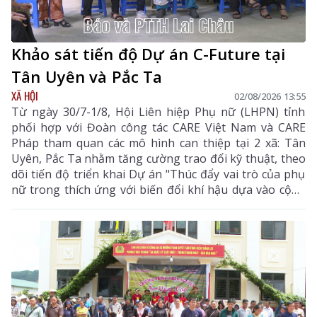
Khảo sát tiến độ Dự án C-Future tại
Tân Uyên và Pắc Ta
XÃ HỘI
02/08/2026 13:55
Từ ngày 30/7-1/8, Hội Liên hiệp Phụ nữ (LHPN) tỉnh
phối hợp với Đoàn công tác CARE Việt Nam và CARE
Pháp tham quan các mô hình can thiệp tại 2 xã: Tân
Uyên, Pắc Ta nhằm tăng cường trao đổi kỹ thuật, theo
dõi tiến độ triển khai Dự án "Thúc đẩy vai trò của phụ
nữ trong thích ứng với biến đổi khí hậu dựa vào cộng
đồng (C-Future)" được UBND tỉnh phê duyệt theo
Quyết định số 400/QĐ-UBND ngày 27/2/2025.