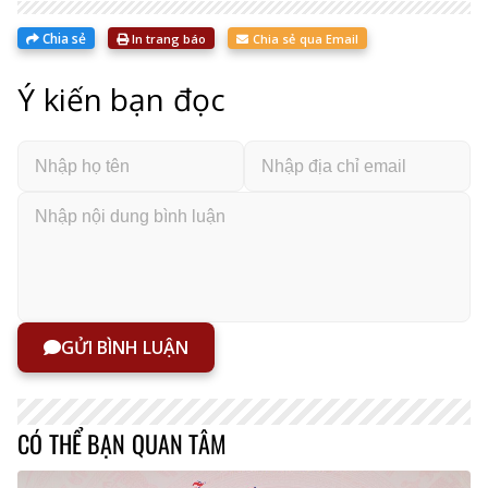
Chia sẻ
In trang báo
Chia sẻ qua Email
Ý kiến bạn đọc
GỬI BÌNH LUẬN
CÓ THỂ BẠN QUAN TÂM