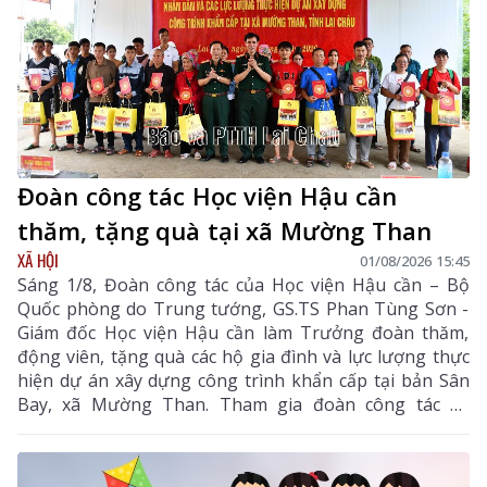
Đoàn công tác Học viện Hậu cần
thăm, tặng quà tại xã Mường Than
XÃ HỘI
01/08/2026 15:45
Sáng 1/8, Đoàn công tác của Học viện Hậu cần – Bộ
Quốc phòng do Trung tướng, GS.TS Phan Tùng Sơn -
Giám đốc Học viện Hậu cần làm Trưởng đoàn thăm,
động viên, tặng quà các hộ gia đình và lực lượng thực
hiện dự án xây dựng công trình khẩn cấp tại bản Sân
Bay, xã Mường Than. Tham gia đoàn công tác có
Thiếu tướng Nguyễn Quang Dũng - Phó Giám đốc Học
viện Hậu Cần, Đại tá Phạm Văn Thành - Phó Chủ
nhiệm Hậu cần - Kỹ thuật Quân khu 2 cùng lãnh đạo,