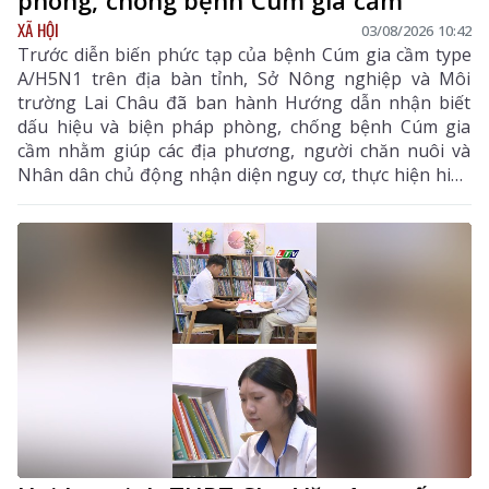
phòng, chống bệnh Cúm gia cầm
XÃ HỘI
03/08/2026 10:42
Trước diễn biến phức tạp của bệnh Cúm gia cầm type
A/H5N1 trên địa bàn tỉnh, Sở Nông nghiệp và Môi
trường Lai Châu đã ban hành Hướng dẫn nhận biết
dấu hiệu và biện pháp phòng, chống bệnh Cúm gia
cầm nhằm giúp các địa phương, người chăn nuôi và
Nhân dân chủ động nhận diện nguy cơ, thực hiện hiệu
quả các biện pháp phòng, chống dịch, hạn chế lây lan,
bảo vệ đàn gia cầm, sức khỏe cộng đồng và ổn định
sản xuất chăn nuôi. Hướng dẫn tập trung vào các nội
dung chính gồm: đặc điểm dịch tễ của bệnh, dấu hiệu
nhận biết, các biện pháp phòng bệnh, tiêm phòng vắc
xin, giám sát, xử lý ổ dịch và trách nhiệm của chính
quyền, người chăn nuôi, người tiêu dùng trong công
tác phòng, chống dịch.