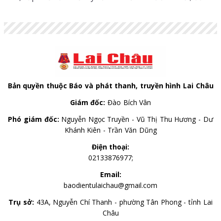
ký khai tử, xóa đăng ký thường trú, giải quyết mai
táng phí, tử tuất.
Bản quyền thuộc Báo và phát thanh, truyền hình Lai Châu
Giám đốc:
Đào Bích Vân
Phó giám đốc:
Nguyễn Ngọc Truyền - Vũ Thị Thu Hương - Dư
Khánh Kiên - Trần Văn Dũng
Điện thoại:
02133876977;
Email:
baodientulaichau@gmail.com
Trụ sở:
43A, Nguyễn Chí Thanh - phường Tân Phong - tỉnh Lai
Châu