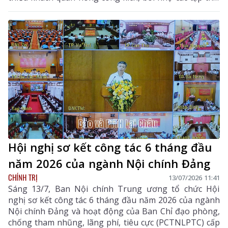
cá nhân. Ẩn sau những dòng trạng thái, lời bình luận
núp bóng “yêu nước, thương dân” là âm mưu kích
động, thực hiện “diễn biến hòa bình”, thúc đẩy “tự diễn
biến”, “tự chuyển hóa” và gây chia rẽ, mất đoàn kết.
Nhiều người thiếu hiểu biết đã hùa theo “ném đá”...
Hội nghị sơ kết công tác 6 tháng đầu
năm 2026 của ngành Nội chính Đảng
CHÍNH TRỊ
13/07/2026 11:41
Sáng 13/7, Ban Nội chính Trung ương tổ chức Hội
nghị sơ kết công tác 6 tháng đầu năm 2026 của ngành
Nội chính Đảng và hoạt động của Ban Chỉ đạo phòng,
chống tham nhũng, lãng phí, tiêu cực (PCTNLPTC) cấp