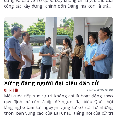
dựng và bảo vệ Tổ quốc. Đây không chỉ là yêu cầu của
công tác xây dựng, chỉnh đốn Đảng mà còn là trách
nhiệm của mỗi cán bộ, đảng viên và công dân yêu
nước.
Xứng đáng người đại biểu dân cử
CHÍNH TRỊ
23/07/2026 09:00
Mỗi cuộc tiếp xúc cử tri không chỉ là hoạt động theo
quy định mà còn là dịp để người đại biểu Quốc hội
lắng nghe tâm tư, nguyện vọng từ cơ sở. Từ những
thôn, bản vùng cao của Lai Châu, tiếng nói của cử tri