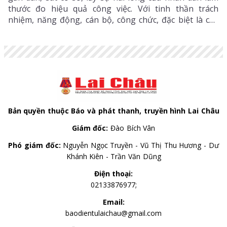
thước đo hiệu quả công việc. Với tinh thần trách
nhiệm, năng động, cán bộ, công chức, đặc biệt là cán
bộ trẻ nơi đây từng bước khẳng định vai trò quan
trọng trong xây dựng chính quyền phục vụ.
Bản quyền thuộc Báo và phát thanh, truyền hình Lai Châu
Giám đốc:
Đào Bích Vân
Phó giám đốc:
Nguyễn Ngọc Truyền - Vũ Thị Thu Hương - Dư
Khánh Kiên - Trần Văn Dũng
Điện thoại:
02133876977;
Email:
baodientulaichau@gmail.com