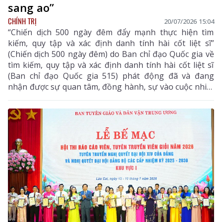
sang ao”
CHÍNH TRỊ
20/07/2026 15:04
“Chiến dịch 500 ngày đêm đẩy mạnh thực hiện tìm
kiếm, quy tập và xác định danh tính hài cốt liệt sĩ”
(Chiến dịch 500 ngày đêm) do Ban chỉ đạo Quốc gia về
tìm kiếm, quy tập và xác định danh tính hài cốt liệt sĩ
(Ban chỉ đạo Quốc gia 515) phát động đã và đang
nhận được sự quan tâm, đồng hành, sự vào cuộc nhiệt
thành của toàn xã hội. Những kết quả bước đầu và
tình cảm, trách nhiệm của toàn Đảng, toàn dân, toàn
quân ta cũng như sự ủng hộ, phối hợp chí tình, chí
nghĩa của bạn bè quốc tế đã khẳng định tính nhân văn
sâu sắc, giá trị nhân đạo cao cả của chiến dịch.