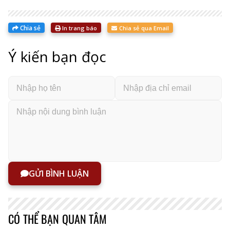
Chia sẻ
In trang báo
Chia sẻ qua Email
Ý kiến bạn đọc
GỬI BÌNH LUẬN
CÓ THỂ BẠN QUAN TÂM