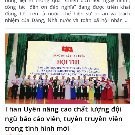
hùng liệt sĩ thông qua "Chiến dịch 500 ngày đêm",
công tác "đền ơn đáp nghĩa" đang được triển khai
đồng bộ trên cả nước, thể hiện sự tri ân và trách
nhiệm của Đảng, Nhà nước và toàn xã hội nhân kỷ
niệm 79 năm Ngày Thương binh - Liệt sĩ, đồng thời
hướng tới dấu mốc 80 năm của ngày lễ tri ân đặc biệt
này.
Than Uyên nâng cao chất lượng đội
ngũ báo cáo viên, tuyên truyền viên
trong tình hình mới