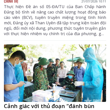
CHÍNH TRỊ
21/07/2026 10:11
Thực hiện Đề án số 05-ĐA/TU của Ban Chấp hành
Đảng bộ tỉnh về nâng cao chất lượng hoạt động báo
cáo viên (BCV), tuyên truyền miệng trong tình hình
mới, Đảng ủy xã Than Uyên đã tập trung kiện toàn đội
ngũ, đổi mới nội dung, phương thức tuyên truyền gắn
với thực hiện nhiệm vụ chính trị của địa phương, góp
phần tạo sự thống nhất về nhận thức, củng cố niềm
tin, đồng thuận trong nhân dân.
Cảnh giác với thủ đoạn “đánh bùn