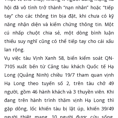
hội đã vô tình trở thành “nạn nhân” hoặc “tiếp
tay” cho các thông tin bịa đặt, khi chưa có kỹ
năng nhận diện và kiểm chứng thông tin. Một
cú nhấp chuột chia sẻ, một dòng bình luận
thiếu suy nghĩ cũng có thể tiếp tay cho cái xấu
lan rộng.
Vụ việc tàu Vịnh Xanh 58, biển kiểm soát QN-
7105 xuất bến từ Cảng tàu khách Quốc tế Hạ
Long (Quảng Ninh) chiều 19/7 tham quan vịnh
Hạ Long theo tuyến số 2, trên tàu chở 49
người, gồm 46 hành khách và 3 thuyền viên. Khi
đang trên hành trình thăm vịnh Hạ Long thì
gặp dông, lốc khiến tàu bị lật úp, khiến 39/49
người thiệt mạng, 10 người được cứu sống.