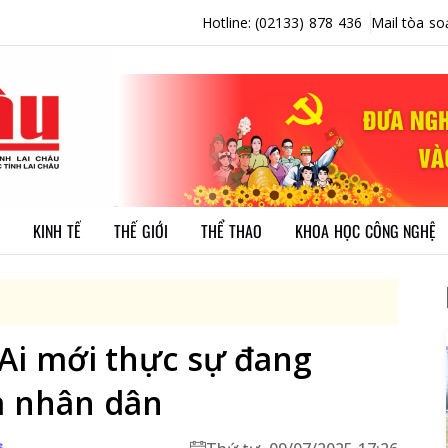
Hotline: (02133) 878 436
Mail tòa so
KINH TẾ
THẾ GIỚI
THỂ THAO
KHOA HỌC CÔNG NGHỆ
 Ai mới thực sự đang
ủa nhân dân