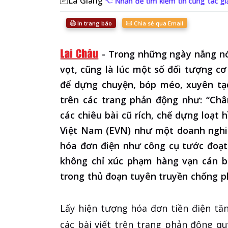
La Giang
Nhấn để tìm kiếm tin cùng tác gi
In trang báo
Chia sẻ qua Email
-
Trong những ngày nắng nó
vọt, cũng là lúc một số đối tượng c
để dựng chuyện, bóp méo, xuyên tạc
trên các trang phản động như: “Chân
các chiêu bài cũ rích, chế dựng loạt 
Việt Nam (EVN) như một doanh nghiệ
hóa đơn điện như công cụ tước đoạt. 
không chỉ xúc phạm hàng vạn cán b
trong thủ đoạn tuyên truyền chống p
Lấy hiện tượng hóa đơn tiền điện tă
các bài viết trên trang phản động q