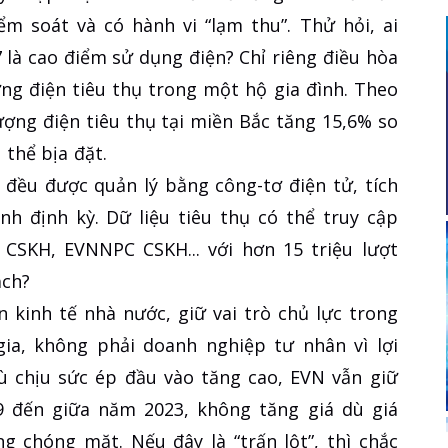
ểm soát và có hành vi “lạm thu”. Thử hỏi, ai
 là cao điểm sử dụng điện? Chỉ riêng điều hòa
ợng điện tiêu thụ trong một hộ gia đình. Theo
ượng điện tiêu thụ tại miền Bắc tăng 15,6% so
thể bịa đặt.
đều được quản lý bằng công-tơ điện tử, tích
nh định kỳ. Dữ liệu tiêu thụ có thể truy cập
SKH, EVNNPC CSKH... với hơn 15 triệu lượt
ạch?
 kinh tế nhà nước, giữ vai trò chủ lực trong
a, không phải doanh nghiệp tư nhân vì lợi
ù chịu sức ép đầu vào tăng cao, EVN vẫn giữ
 đến giữa năm 2023, không tăng giá dù giá
ng chóng mặt. Nếu đây là “trấn lột”, thì chắc