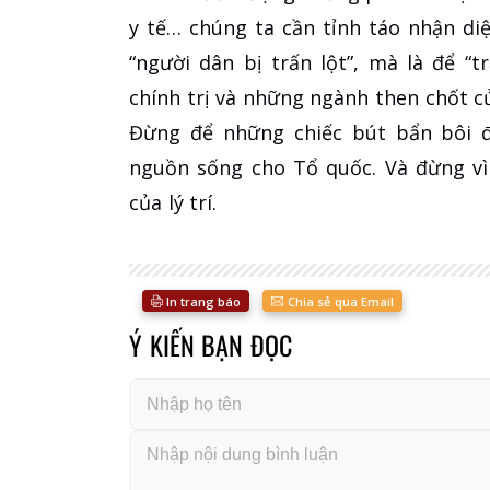
y tế… chúng ta cần tỉnh táo nhận di
“người dân bị trấn lột”, mà là để “
chính trị và những ngành then chốt c
Đừng để những chiếc bút bẩn bôi 
nguồn sống cho Tổ quốc. Và đừng vì 
của lý trí.
In trang báo
Chia sẻ qua Email
Ý KIẾN BẠN ĐỌC