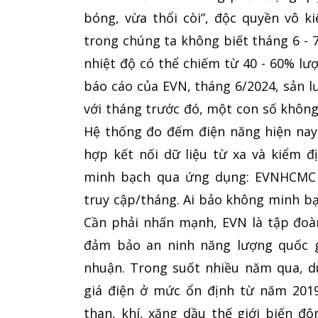
bóng, vừa thổi còi”, độc quyền vô ki
trong chúng ta không biết tháng 6 - 7
nhiệt độ có thể chiếm từ 40 - 60% lư
báo cáo của EVN, tháng 6/2024, sản l
với tháng trước đó, một con số không 
Hệ thống đo đếm điện năng hiện nay 
hợp kết nối dữ liệu từ xa và kiểm đị
minh bạch qua ứng dụng: EVNHCMC C
truy cập/tháng. Ai bảo không minh b
Cần phải nhấn mạnh, EVN là tập đoàn
đảm bảo an ninh năng lượng quốc gi
nhuận. Trong suốt nhiều năm qua, d
giá điện ở mức ổn định từ năm 2019
than, khí, xăng dầu thế giới biến độ