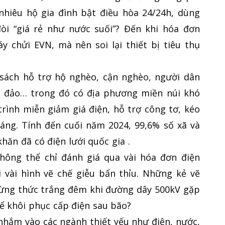
nhiêu hộ gia đình bật điều hòa 24/24h, dùng
đòi “giá rẻ như nước suối”? Đến khi hóa đơn
y chửi EVN, mà nên soi lại thiết bị tiêu thụ
 sách hỗ trợ hộ nghèo, cận nghèo, người dân
ải đảo… trong đó có địa phương miền núi khó
rình miễn giảm giá điện, hỗ trợ công tơ, kéo
sáng. Tính đến cuối năm 2024, 99,6% số xã và
hăn đã có điện lưới quốc gia .
hông thể chỉ đánh giá qua vài hóa đơn điện
 vài hình vẽ chế giễu bẩn thỉu. Những kẻ vẽ
từng thức trắng đêm khi đường dây 500kV gặp
ể khôi phục cấp điện sau bão?
 nhắm vào các ngành thiết yếu như điện, nước,