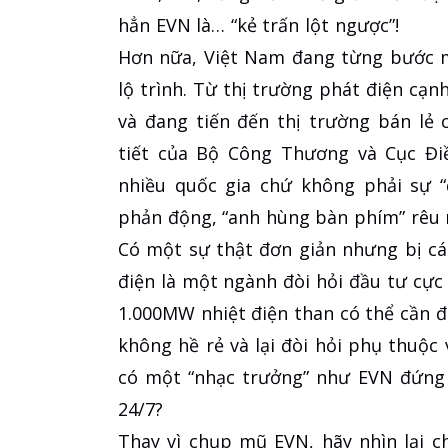
hẳn EVN là… “kẻ trấn lột ngược”!
Hơn nữa, Việt Nam đang từng bước m
lộ trình. Từ thị trường phát điện cạn
và đang tiến đến thị trường bán lẻ 
tiết của Bộ Công Thương và Cục Điề
nhiều quốc gia chứ không phải sự “
phản động, “anh hùng bàn phím” rêu 
Có một sự thật đơn giản nhưng bị các
điện là một ngành đòi hỏi đầu tư cực l
1.000MW nhiệt điện than có thể cần đế
không hề rẻ và lại đòi hỏi phụ thuộc 
có một “nhạc trưởng” như EVN đứng 
24/7?
Thay vì chụp mũ EVN, hãy nhìn lại c