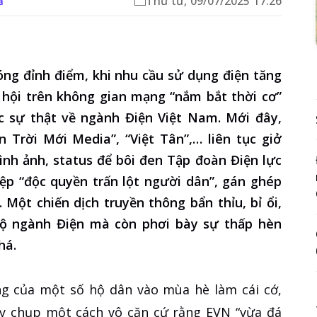
Thứ tư, 09/07/2025 17:26
ả
ng đỉnh điểm, khi nhu cầu sử dụng điện tăng
ơ hội trên không gian mạng “nắm bắt thời cơ”
 sự thật về ngành Điện Việt Nam. Mới đây,
 Trời Mới Media”, “Việt Tân”,… liên tục giở
hình ảnh, status để bôi đen Tập đoàn Điện lực
p “độc quyền trấn lột người dân”, gán ghép
Một chiến dịch truyền thông bẩn thỉu, bỉ ổi,
ộ ngành Điện mà còn phơi bày sự thấp hèn
há.
ng của một số hộ dân vào mùa hè làm cái cớ,
uy chụp một cách vô căn cứ rằng EVN “vừa đá