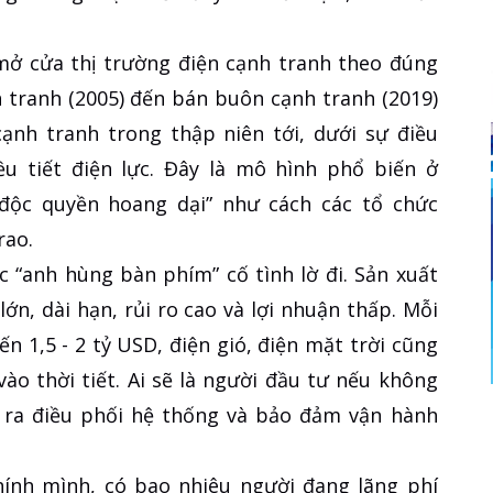
ở cửa thị trường điện cạnh tranh theo đúng
h tranh (2005) đến bán buôn cạnh tranh (2019)
cạnh tranh trong thập niên tới, dưới sự điều
u tiết điện lực. Đây là mô hình phổ biến ở
độc quyền hoang dại” như cách các tổ chức
rao.
 “anh hùng bàn phím” cố tình lờ đi. Sản xuất
ớn, dài hạn, rủi ro cao và lợi nhuận thấp. Mỗi
n 1,5 - 2 tỷ USD, điện gió, điện mặt trời cũng
vào thời tiết. Ai sẽ là người đầu tư nếu không
ra điều phối hệ thống và bảo đảm vận hành
hính mình, có bao nhiêu người đang lãng phí