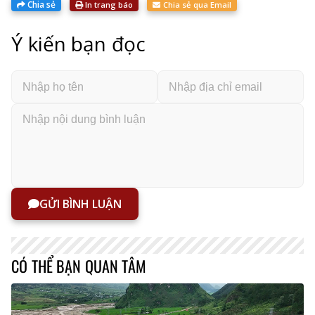
Chia sẻ
In trang báo
Chia sẻ qua Email
Ý kiến bạn đọc
GỬI BÌNH LUẬN
CÓ THỂ BẠN QUAN TÂM