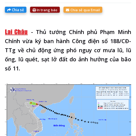
Chia sẻ
In trang báo
Chia sẻ qua Email
-
Thủ tướng Chính phủ Phạm Minh
Chính vừa ký ban hành Công điện số 188/CĐ-
TTg về chủ động ứng phó nguy cơ mưa lũ, lũ
ống, lũ quét, sạt lở đất do ảnh hưởng của bão
số 11.