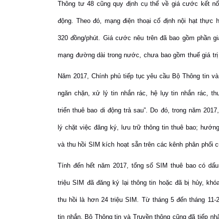
Thông tư 48 cũng quy định cụ thể về giá cước kết nối 
động. Theo đó, mạng điện thoại cố định nội hạt thực 
320 đồng/phút. Giá cước nêu trên đã bao gồm phần giá 
mạng đường dài trong nước, chưa bao gồm thuế giá trị
Năm 2017, Chính phủ tiếp tục yêu cầu Bộ Thông tin và 
ngăn chặn, xử lý tin nhắn rác, hệ lụy tin nhắn rác, t
triển thuê bao di động trả sau”. Do đó, trong năm 201
lý chặt việc đăng ký, lưu trữ thông tin thuê bao; hướ
và thu hồi SIM kích hoạt sẵn trên các kênh phân phối 
Tính đến hết năm 2017, tổng số SIM thuê bao có dấu 
triệu SIM đã đăng ký lại thông tin hoặc đã bị hủy, kh
thu hồi là hơn 24 triệu SIM. Từ tháng 5 đến tháng 11-
tin nhắn, Bộ Thông tin và Truyền thông cũng đã tiếp nh