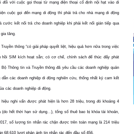
đối với cuộc gọi thoại từ mạng điện thoại cố định nội hạt vào di
hiện cuộc gọi đến mạng di động thì phải trả cho nhà mạng di động
cước kết nối trả cho doanh nghiệp khi phải kết nối gián tiếp qua
 gia tăng.
Truyền thông “có giải pháp quyết liệt, hiệu quả hơn nữa trong việc
hu hồi SIM kích hoạt sẵn; có cơ chế, chính sách để thúc đẩy phát
7, Bộ Thông tin và Truyền thông đã yêu cầu các doanh nghiệp quản
ng dẫn các doanh nghiệp di động nghiên cứu, thống nhất ký cam kết
của các doanh nghiệp di động.
hiệu nghi vấn được phát hiện là hơn 28 triệu, trong đó khoảng 4
óa (do hết thời hạn sử dụng…), tổng số thuê bao bị khóa tài khoản,
2017, số lượng tin nhắn rác chặn được trên toàn mạng là 214 triệu
ận 68.610 lượt phản ánh tin nhắn rác đến đầu số 456.