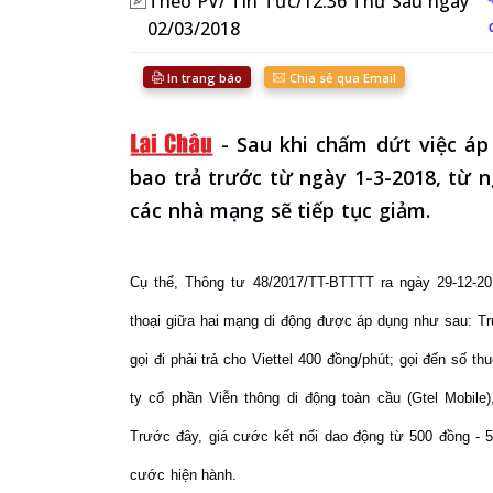
Theo PV/ Tin Tức/12:36 Thứ Sáu ngày
02/03/2018
In trang báo
Chia sẻ qua Email
-
Sau khi chấm dứt việc áp
bao trả trước từ ngày 1-3-2018, từ n
các nhà mạng sẽ tiếp tục giảm.
Cụ thể, Thông tư 48/2017/TT-BTTTT ra ngày 29-12-201
thoại giữa hai mạng di động được áp dụng như sau: Tr
gọi đi phải trả cho Viettel 400 đồng/phút; gọi đến số
ty cổ phần Viễn thông di động toàn cầu (Gtel Mobile
Trước đây, giá cước kết nối dao động từ 500 đồng 
cước hiện hành.