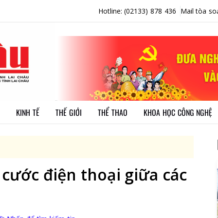
Hotline: (02133) 878 436
Mail tòa so
KINH TẾ
THẾ GIỚI
THỂ THAO
KHOA HỌC CÔNG NGHỆ
 cước điện thoại giữa các