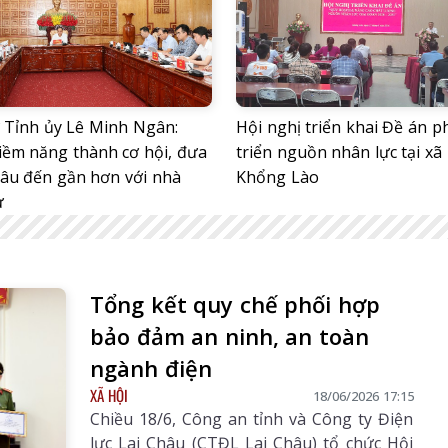
ư Tỉnh ủy Lê Minh Ngân:
Hội nghị triển khai Đề án p
tiềm năng thành cơ hội, đưa
triển nguồn nhân lực tại xã
hâu đến gần hơn với nhà
Khổng Lào
ư
Tổng kết quy chế phối hợp
bảo đảm an ninh, an toàn
ngành điện
XÃ HỘI
18/06/2026 17:15
Chiều 18/6, Công an tỉnh và Công ty Điện
lực Lai Châu (CTĐL Lai Châu) tổ chức Hội