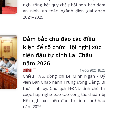
nghị tổng kết quy chế phối hợp bảo đảm
an ninh, an toàn ngành điện giai đoạn
2021–2025.
hâu Số 3242
Báo Lai Châu Số 3241
Báo Lai Châu Số
0/07/2026
ngày 29/07/2026
08/08/20
Đảm bảo chu đáo các điều
kiện để tổ chức Hội nghị xúc
tiến đầu tư tỉnh Lai Châu
năm 2026
CHÍNH TRỊ
17/06/2026 18:28
Chiều 17/6, đồng chí Lê Minh Ngân - Uỷ
viên Ban Chấp hành Trung ương Đảng, Bí
thư Tỉnh uỷ, Chủ tịch HĐND tỉnh chủ trì
cuộc họp nghe báo cáo công tác chuẩn bị
Hội nghị xúc tiến đầu tư tỉnh Lai Châu
năm 2026.