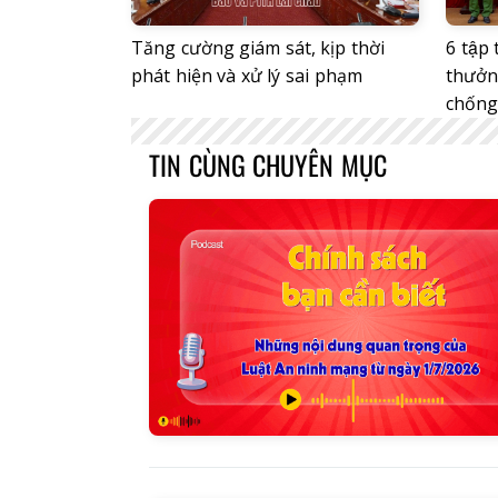
Tăng cường giám sát, kịp thời
6 tập
phát hiện và xử lý sai phạm
thưởn
chống
TIN CÙNG CHUYÊN MỤC
Báo Lai C
ngày 3