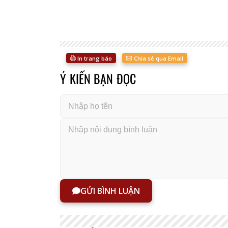
In trang báo
Chia sẻ qua Email
Ý KIẾN BẠN ĐỌC
GỬI BÌNH LUẬN