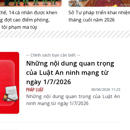
 thể, 14 cá nhân được khen
Sở Tư pháp triển khai nhiệ
g đợt cao điểm phòng,
tháng cuối năm 2026
 tội phạm ma túy
─ Chính sách bạn cần biết ─
Những nội dung quan trọng
của Luật An ninh mạng từ
ngày 1/7/2026
PHÁP LUẬT
30/06/2026 11:23
Những nội dung quan trọng của Luật An
ninh mạng từ ngày 1/7/2026
hâu Số 3242
Báo Lai Châu Số 3241
Báo Lai Châu Số
0/07/2026
ngày 29/07/2026
08/08/20