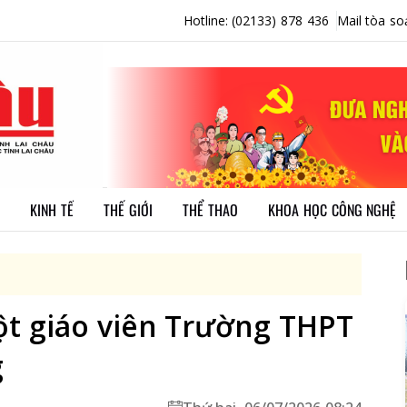
Hotline: (02133) 878 436
Mail tòa so
KINH TẾ
THẾ GIỚI
THỂ THAO
KHOA HỌC CÔNG NGHỆ
t giáo viên Trường THPT
g