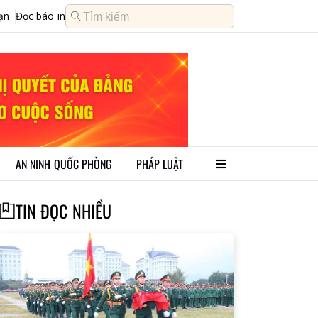
ạn
Đọc báo in
AN NINH QUỐC PHÒNG
PHÁP LUẬT
TIN ĐỌC NHIỀU