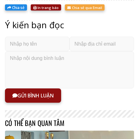
Chia sẻ
In trang báo
Chia sẻ qua Email
Ý kiến bạn đọc
GỬI BÌNH LUẬN
CÓ THỂ BẠN QUAN TÂM