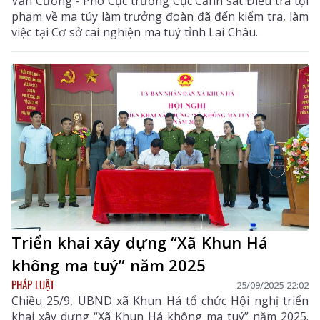
Văn Cường - Phó Cục trưởng Cục Cảnh sát Điều tra tội
phạm về ma túy làm trưởng đoàn đã đến kiểm tra, làm
việc tại Cơ sở cai nghiện ma tuý tỉnh Lai Châu.
Triển khai xây dựng “Xã Khun Há
không ma tuý” năm 2025
PHÁP LUẬT
25/09/2025 22:02
Chiều 25/9, UBND xã Khun Há tổ chức Hội nghị triển
khai xây dựng “Xã Khun Há không ma tuý” năm 2025.