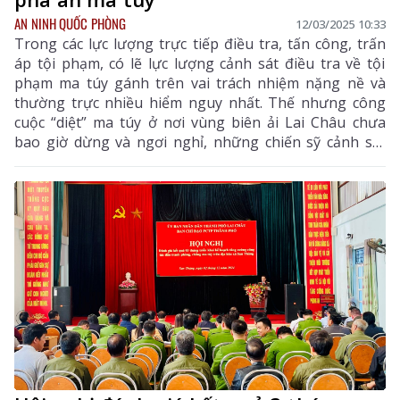
AN NINH QUỐC PHÒNG
12/03/2025 10:33
Trong các lực lượng trực tiếp điều tra, tấn công, trấn
áp tội phạm, có lẽ lực lượng cảnh sát điều tra về tội
phạm ma túy gánh trên vai trách nhiệm nặng nề và
thường trực nhiều hiểm nguy nhất. Thế nhưng công
cuộc “diệt” ma túy ở nơi vùng biên ải Lai Châu chưa
bao giờ dừng và ngơi nghỉ, những chiến sỹ cảnh sát
điều tra (CSĐT) tội phạm về ma túy (PC04) - Công an
tỉnh luôn sẵn sàng nhận và tròn vai ở mọi vụ án,
chuyên án nhờ “mệnh lệnh không lời”, “mệnh lệnh từ
trái tim”.