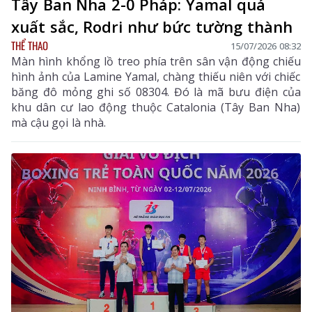
Tây Ban Nha 2-0 Pháp: Yamal quá
xuất sắc, Rodri như bức tường thành
THỂ THAO
15/07/2026 08:32
Màn hình khổng lồ treo phía trên sân vận động chiếu
hình ảnh của Lamine Yamal, chàng thiếu niên với chiếc
băng đô mỏng ghi số 08304. Đó là mã bưu điện của
khu dân cư lao động thuộc Catalonia (Tây Ban Nha)
mà cậu gọi là nhà.