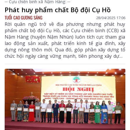
─ Cựu chiến binh xã Nậm Hàng: ─
Phát huy phẩm chất Bộ đội Cụ Hồ
TUỔI CAO GƯƠNG SÁNG
28/04/2025 17:06
Rời quân ngũ trở về địa phương nhưng phát huy
phẩm chất bộ đội Cụ Hồ, các Cựu chiến binh (CCB) xã
Nậm Hàng (huyện Nậm Nhùn) luôn tích cực tham gia
lao động sản xuất, phát triển kinh tế gia đình, xây
dựng nông thôn mới. Qua đó, góp phần xây dựng tổ
chức hội ngày càng vững mạnh, tiên phong xây dựng
quê hương văn minh, phát triển.