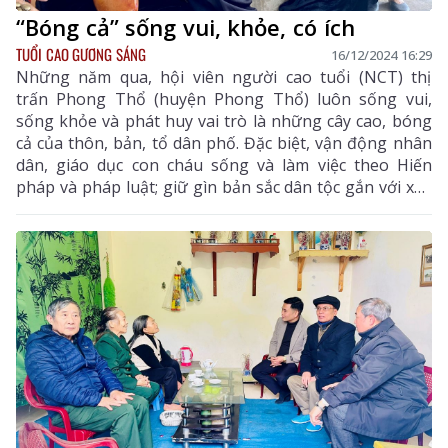
“Bóng cả” sống vui, khỏe, có ích
TUỔI CAO GƯƠNG SÁNG
16/12/2024 16:29
Những năm qua, hội viên người cao tuổi (NCT) thị
trấn Phong Thổ (huyện Phong Thổ) luôn sống vui,
sống khỏe và phát huy vai trò là những cây cao, bóng
cả của thôn, bản, tổ dân phố. Đặc biệt, vận động nhân
dân, giáo dục con cháu sống và làm việc theo Hiến
pháp và pháp luật; giữ gìn bản sắc dân tộc gắn với xây
dựng đời sống văn hóa ở khu dân cư.