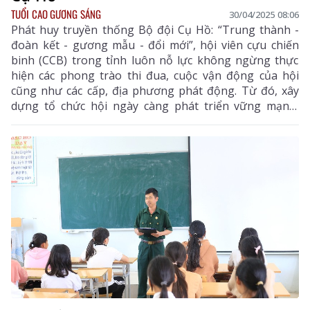
TUỔI CAO GƯƠNG SÁNG
30/04/2025 08:06
Phát huy truyền thống Bộ đội Cụ Hồ: “Trung thành -
đoàn kết - gương mẫu - đổi mới”, hội viên cựu chiến
binh (CCB) trong tỉnh luôn nỗ lực không ngừng thực
hiện các phong trào thi đua, cuộc vận động của hội
cũng như các cấp, địa phương phát động. Từ đó, xây
dựng tổ chức hội ngày càng phát triển vững mạnh;
đóng góp trí và lực thực hiện thắng lợi các nhiệm vụ
chính trị của địa phương, thúc đẩy kinh tế - xã hội
phát triển.