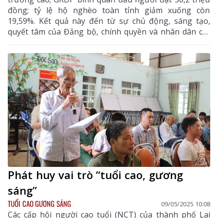
đồng; tỷ lệ hộ nghèo toàn tỉnh giảm xuống còn
19,59%. Kết quả này đến từ sự chủ động, sáng tạo,
quyết tâm của Đảng bộ, chính quyền và nhân dân các
dân tộc trong tỉnh. Và, trong đó, có vai trò rất quan
trọng của những người nông dân, công nhân từ các
tỉnh trong cả nước đã và đang gắn bó, góp sức xây
dựng.
Phát huy vai trò “tuổi cao, gương
sáng”
TUỔI CAO GƯƠNG SÁNG
09/05/2025 10:08
Các cấp hội người cao tuổi (NCT) của thành phố Lai