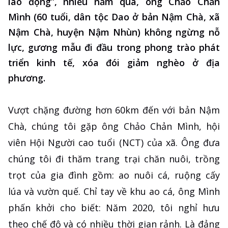
lao động”, nhiều năm qua, ông Chảo Chản
Mình (60 tuổi, dân tộc Dao ở bản Nậm Chà, xã
Nậm Chà, huyện Nậm Nhùn) không ngừng nỗ
lực, gương mẫu đi đầu trong phong trào phát
triển kinh tế, xóa đói giảm nghèo ở địa
phương.
Vượt chặng đường hơn 60km đến với bản Nậm
Chà, chúng tôi gặp ông Chảo Chản Mình, hội
viên Hội Người cao tuổi (NCT) của xã. Ông đưa
chúng tôi đi thăm trang trại chăn nuôi, trồng
trọt của gia đình gồm: ao nuôi cá, ruộng cấy
lúa và vườn quế. Chỉ tay về khu ao cá, ông Mình
phấn khởi cho biết: Năm 2020, tôi nghỉ hưu
theo chế độ và có nhiều thời gian rảnh. Là đảng