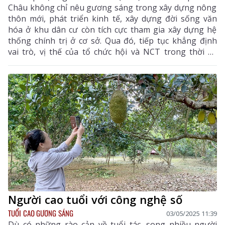
Châu không chỉ nêu gương sáng trong xây dựng nông
thôn mới, phát triển kinh tế, xây dựng đời sống văn
hóa ở khu dân cư còn tích cực tham gia xây dựng hệ
thống chính trị ở cơ sở. Qua đó, tiếp tục khẳng định
vai trò, vị thế của tổ chức hội và NCT trong thời kỳ
mới.
Người cao tuổi với công nghệ số
TUỔI CAO GƯƠNG SÁNG
03/05/2025 11:39
Dù có những rào cản về tuổi tác, song nhiều người