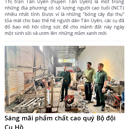
Thị trấn Tân Uyên (huyện Tân Uyên) là một trong
những địa phương có số lượng người cao tuổi (NCT)
nhiều nhất tỉnh. Được ví là những “bóng cây đại thụ”
tỏa mát cho bao thế hệ người dân Tân Uyên, các cụ đã
đổ bao mồ hôi công sức để cho mảnh đất này ngày
một sinh sôi và ươm lên những mầm xanh mới.
Sáng mãi phẩm chất cao quý Bộ đội
Cụ Hồ