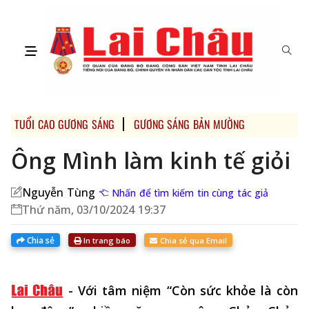
TUỔI CAO GƯƠNG SÁNG
GƯƠNG SÁNG BẢN MƯỜNG
HỌC TẬP, 
Ông Mình làm kinh tế giỏi
Nguyễn Tùng
Nhấn để tìm kiếm tin cùng tác giả
Thứ năm, 03/10/2024 19:37
Chia sẻ
In trang báo
Chia sẻ qua Email
-
Với tâm niệm “Còn sức khỏe là còn