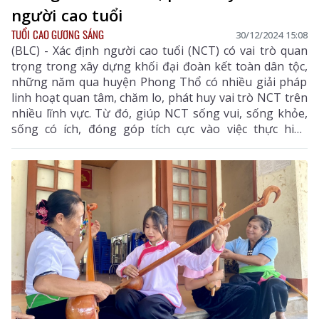
người cao tuổi
TUỔI CAO GƯƠNG SÁNG
30/12/2024 15:08
(BLC) - Xác định người cao tuổi (NCT) có vai trò quan
trọng trong xây dựng khối đại đoàn kết toàn dân tộc,
những năm qua huyện Phong Thổ có nhiều giải pháp
linh hoạt quan tâm, chăm lo, phát huy vai trò NCT trên
nhiều lĩnh vực. Từ đó, giúp NCT sống vui, sống khỏe,
sống có ích, đóng góp tích cực vào việc thực hiện
thắng lợi mọi nhiệm vụ chính trị của địa phương.