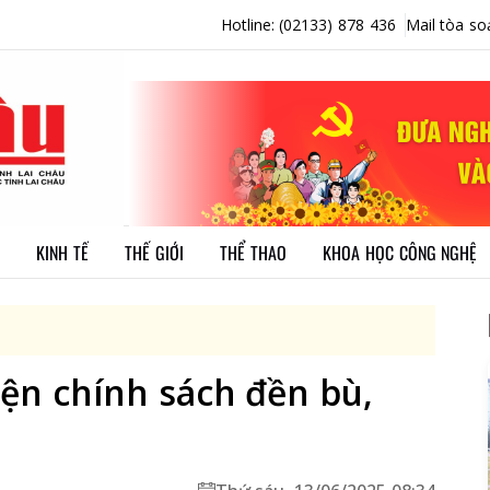
Hotline: (02133) 878 436
Mail tòa so
KINH TẾ
THẾ GIỚI
THỂ THAO
KHOA HỌC CÔNG NGHỆ
iện chính sách đền bù,