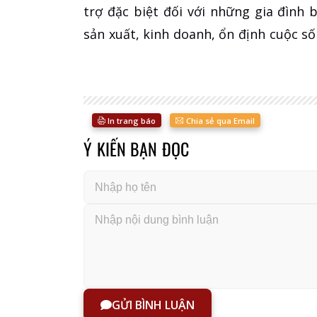
trợ đặc biệt đối với những gia đình
sản xuất, kinh doanh, ổn định cuộc số
In trang báo
Chia sẻ qua Email
Ý KIẾN BẠN ĐỌC
GỬI BÌNH LUẬN