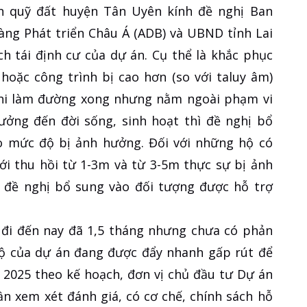
n quỹ đất huyện Tân Uyên kính đề nghị Ban
àng Phát triển Châu Á (ADB) và UBND tỉnh Lai
h tái định cư của dự án. Cụ thể là khắc phục
 hoặc công trình bị cao hơn (so với taluy âm)
 khi làm đường xong nhưng nằm ngoài phạm vi
ưởng đến đời sống, sinh hoạt thì đề nghị bổ
o mức độ bị ảnh hưởng. Đối với những hộ có
iới thu hồi từ 1-3m và từ 3-5m thực sự bị ảnh
ì đề nghị bổ sung vào đối tượng được hỗ trợ
 đi đến nay đã 1,5 tháng nhưng chưa có phản
độ của dự án đang được đẩy nhanh gấp rút để
 2025 theo kế hoạch, đơn vị chủ đầu tư Dự án
ần xem xét đánh giá, có cơ chế, chính sách hỗ