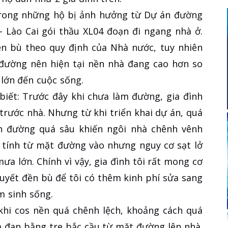
trong những hộ bị ảnh hưởng từ Dự án đường
 - Lào Cai gói thầu XL04 đoạn đi ngang nhà ở.
ền bù theo quy định của Nhà nước, tuy nhiên
 đường nên hiện tại nền nhà đang cao hơn so
lớn đến cuộc sống.
biết: Trước đây khi chưa làm đường, gia đình
trước nhà. Nhưng từ khi triển khai dự án, quá
nền đường quá sâu khiến ngôi nhà chênh vênh
 tính từ mặt đường vào nhưng nguy cơ sạt lở
ưa lớn. Chính vì vậy, gia đình tôi rất mong cơ
 quyết đền bù để tôi có thêm kinh phí sửa sang
m sinh sống.
khi cos nền quá chênh lệch, khoảng cách quá
m đan bằng tre bắc cầu từ mặt đường lên nhà.