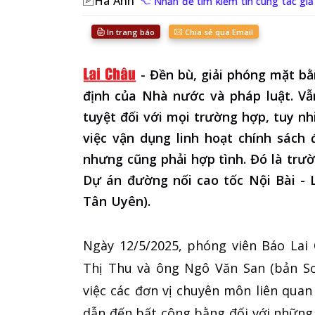
Hà Anh
Nhấn để tìm kiếm tin cùng tác giả
In trang báo
Chia sẻ qua Email
-
Đền bù, giải phóng mặt 
định của Nhà nước và pháp luật. Vẫ
tuyệt đối với mọi trường hợp, tuy nh
việc vận dụng linh hoạt chính sách
nhưng cũng phải hợp tình. Đó là trườ
Dự án đường nối cao tốc Nội Bài - 
Tân Uyên).
Ngày 12/5/2025, phóng viên Báo Lai
Thị Thu và ông Ngô Văn San (bản Sơ
việc các đơn vị chuyên môn liên qua
dẫn đến bất công bằng đối với những 