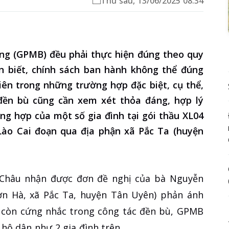
Thứ sáu, 13/06/2025 08:34
bằng (GPMB) đều phải thực hiện đúng theo quy
n biết, chính sách ban hành không thể đúng
iên trong những trường hợp đặc biệt, cụ thể,
 đền bù cũng cần xem xét thỏa đáng, hợp lý
ng hợp của một số gia đình tại gói thầu XL04
Lào Cai đoạn qua địa phận xã Pắc Ta (huyện
 Châu nhận được đơn đề nghị của bà Nguyễn
n Hà, xã Pắc Ta, huyện Tân Uyên) phản ánh
n còn cứng nhắc trong công tác đền bù, GPMB
hộ dân như 2 gia đình trên.