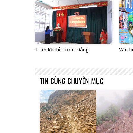
Trọn lời thề trước Đảng
Văn h
TIN CÙNG CHUYÊN MỤC