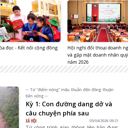
óa đọc - Kết nối cộng đồng
Hội nghị đối thoại doanh n
và gặp mặt doanh nhân quý
năm 2026
─ Từ “điểm nóng” mâu thuẫn đến đồng thuận
bền vững ─
Kỳ 1: Con đường dang dở và
câu chuyện phía sau
XÃ HỘI
03/04/2026 09:21
Từ công trình giao thông liên bản được