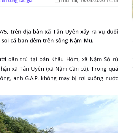
Thứ hai, 18/05/2026 14:15
 tin cùng tác giả
/5, trên địa bàn xã Tân Uyên xảy ra vụ đuối
i soi cá ban đêm trên sông Nậm Mu.
ời dân trú tại bản Khâu Hỏm, xã Nậm Sỏ rủ
 phận xã Tân Uyên (xã Nậm Cần cũ). Trong quá
sông, anh G.A.P. không may bị rơi xuống nước