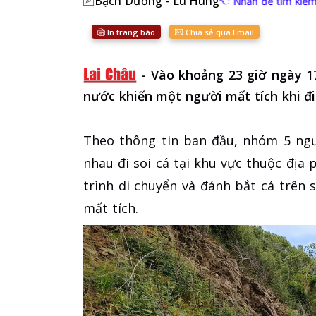
Bạch Dương - Lù Hùng
Nhấn để tìm kiếm
In trang báo
Chia sẻ qua Email
-
Vào khoảng 23 giờ ngày 17
nước khiến một người mất tích khi đ
Theo thông tin ban đầu, nhóm 5 ngư
nhau đi soi cá tại khu vực thuộc địa
trình di chuyển và đánh bắt cá trên 
mất tích.