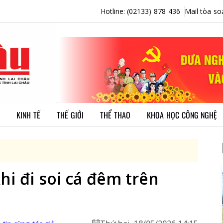
Hotline: (02133) 878 436
Mail tòa so
KINH TẾ
THẾ GIỚI
THỂ THAO
KHOA HỌC CÔNG NGHỆ
hi đi soi cá đêm trên