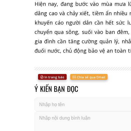
Hiện nay, đang bước vào mùa mưa lũ
dâng cao và chảy xiết, tiềm ẩn nhiều
khuyến cáo người dân cần hết sức lư
chuyển qua sông, suối vào ban đêm, n
gia đình cần tăng cường quản lý, n
đuối nước, chủ động bảo vệ an toàn t
In trang báo
Chia sẻ qua Email
Ý KIẾN BẠN ĐỌC