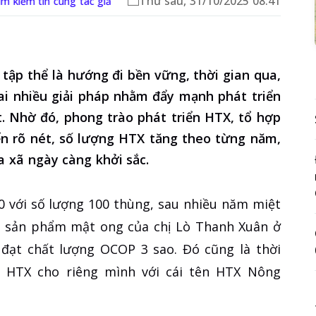
Thứ sáu, 31/10/2025 08:41
ìm kiếm tin cùng tác giả
ế tập thể là hướng đi bền vững, thời gian qua,
i nhiều giải pháp nhằm đẩy mạnh phát triển
t. Nhờ đó, phong trào phát triển HTX, tổ hợp
 rõ nét, số lượng HTX tăng theo từng năm,
a xã ngày càng khởi sắc.
0 với số lượng 100 thùng, sau nhiều năm miệt
, sản phẩm mật ong của chị Lò Thanh Xuân ở
ạt chất lượng OCOP 3 sao. Đó cũng là thời
p HTX cho riêng mình với cái tên HTX Nông