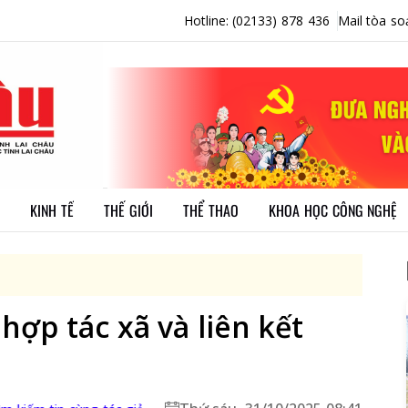
Hotline: (02133) 878 436
Mail tòa so
KINH TẾ
THẾ GIỚI
THỂ THAO
KHOA HỌC CÔNG NGHỆ
hợp tác xã và liên kết