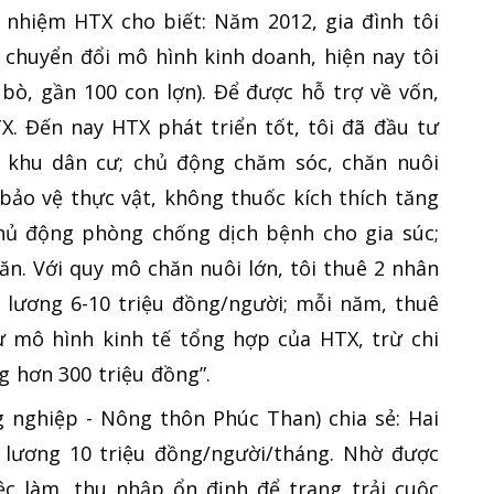
 nhiệm HTX cho biết: Năm 2012, gia đình tôi
 chuyển đổi mô hình kinh doanh, hiện nay tôi
bò, gần 100 con lợn). Để được hỗ trợ về vốn,
X. Đến nay HTX phát triển tốt, tôi đã đầu tư
xa khu dân cư; chủ động chăm sóc, chăn nuôi
 bảo vệ thực vật, không thuốc kích thích tăng
chủ động phòng chống dịch bệnh cho gia súc;
n. Với quy mô chăn nuôi lớn, tôi thuê 2 nhân
 lương 6-10 triệu đồng/người; mỗi năm, thuê
ừ mô hình kinh tế tổng hợp của HTX, trừ chi
 hơn 300 triệu đồng”.
nghiệp - Nông thôn Phúc Than) chia sẻ: Hai
 lương 10 triệu đồng/người/tháng. Nhờ được
ệc làm, thu nhập ổn định để trang trải cuộc