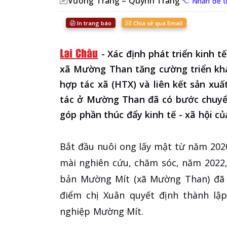
Vương Trang – Quỳnh Trang
Nhấn để t
In trang báo
Chia sẻ qua Email
-
Xác định phát triển kinh t
xã Mường Than tăng cường triển kha
hợp tác xã (HTX) và liên kết sản xuấ
tác ở Mường Than đã có bước chuyển
góp phần thúc đẩy kinh tế - xã hội củ
Bắt đầu nuôi ong lấy mật từ năm 202
mài nghiên cứu, chăm sóc, năm 2022
bản Mường Mít (xã Mường Than) đã đ
điểm chị Xuân quyết định thành lậ
nghiệp Mường Mít.