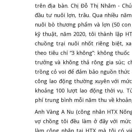
trên địa bàn. Chị Đỗ Thị Nhâm - Chủ
đầu tư nuôi lợn, trâu. Qua nhiều năm
nuôi bò thương phẩm và lợn (50 con 
kỹ thuật, năm 2020, tôi thành lập HT
chuồng trại nuôi nhốt riêng biệt, 
theo tiêu chí “3 không”: không thuốc
trưởng và không thả rông gia súc; 
trồng cỏ voi để đảm bảo nguồn thức ă
công lao động thường xuyên với mức
khoảng 100 lượt lao động thời vụ. T
phí trung bình mỗi năm thu về khoảng
Anh Vàng A Nu (công nhân HTX Nông 
vợ chồng tôi đều làm ở đây với mức
làm công nhân tại HTX mà tôi có vi