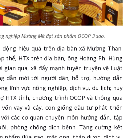
ng nghiệp Mường Mít
đạt sản phẩm OCOP 3 sao.
t động hiệu quả trên địa bàn xã Mường Than.
tập thể, HTX trên địa bàn, ông Hoàng Phi Hùng
i gian qua, xã đẩy mạnh tuyên truyền về Luật
g dẫn mới tới người dân; hỗ trợ, hướng dẫn
ng lĩnh vực nông nghiệp, dịch vụ, du lịch; huy
rợ HTX tỉnh, chương trình OCOP và thông qua
 vốn vay và cây, con giống đầu tư phát triển
 với các cơ quan chuyên môn hướng dẫn, tập
nuôi, phòng chống dịch bệnh. Tăng cường kết
n phẩm (lúa gạo, mật ong, thảo dược, dịch vụ