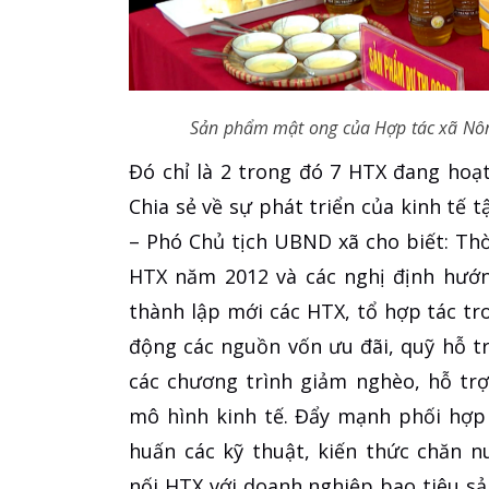
Sản phẩm mật ong của Hợp tác xã Nô
Đó chỉ là 2 trong đó 7 HTX đang hoạ
Chia sẻ về sự phát triển của kinh tế 
– Phó Chủ tịch UBND xã cho biết: Thờ
HTX năm 2012 và các nghị định hướn
thành lập mới các HTX, tổ hợp tác tro
động các nguồn vốn ưu đãi, quỹ hỗ t
các chương trình giảm nghèo, hỗ trợ
mô hình kinh tế. Đẩy mạnh phối hợp
huấn các kỹ thuật, kiến thức chăn 
nối HTX với doanh nghiệp bao tiêu sả