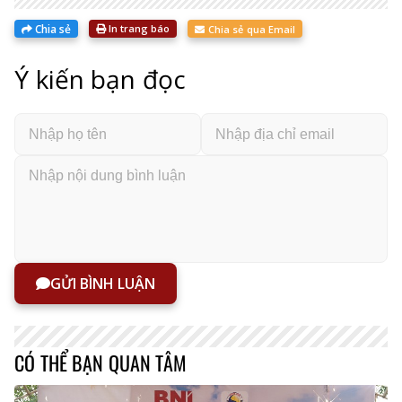
Chia sẻ
In trang báo
Chia sẻ qua Email
Ý kiến bạn đọc
GỬI BÌNH LUẬN
CÓ THỂ BẠN QUAN TÂM