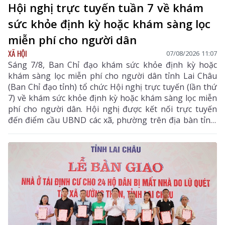
Hội nghị trực tuyến tuần 7 về khám
sức khỏe định kỳ hoặc khám sàng lọc
miễn phí cho người dân
XÃ HỘI
07/08/2026 11:07
Sáng 7/8, Ban Chỉ đạo khám sức khỏe định kỳ hoặc
khám sàng lọc miễn phí cho người dân tỉnh Lai Châu
(Ban Chỉ đạo tỉnh) tổ chức Hội nghị trực tuyến (lần thứ
7) về khám sức khỏe định kỳ hoặc khám sàng lọc miễn
phí cho người dân. Hội nghị được kết nối trực tuyến
đến điểm cầu UBND các xã, phường trên địa bàn tỉnh.
Đồng chí Bùi Tiến Thanh – Tỉnh ủy viên, Giám đốc Sở
Y tế, Phó Trưởng Ban chỉ đạo tỉnh chủ trì hội nghị. Dự
hội nghị còn có các đồng chí thành viên Ban Chỉ đạo
tỉnh.