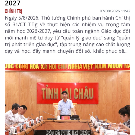
2027
CHÍNH TRỊ
07/08/2026 11:42
Ngày 5/8/2026, Thủ tướng Chính phủ ban hành Chỉ thị
số 31/CT-TTg về thực hiện các nhiệm vụ trọng tâm
năm học 2026-2027, yêu cầu toàn ngành Giáo dục đổi
mới mạnh mẽ tư duy từ "quản lý giáo dục" sang "quản
trị phát triển giáo dục", tập trung nâng cao chất lượng
dạy và học, đẩy mạnh chuyển đổi số, khắc phục bệnh
thành tích, bảo đảm đủ giáo viên, trường lớp, cơ sở
vật chất và xây dựng môi trường giáo dục an toàn,
hiện đại, đáp ứng yêu cầu phát triển nguồn nhân lực
chất lượng cao.