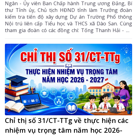
Ngân - Ủy viên Ban Chấp hành Trung ương Đảng, Bí
thư Tỉnh ủy, Chủ tịch HĐND tỉnh làm Trưởng đoàn
kiểm tra tiến độ xây dựng Dự án Trường Phổ thông
Nội trú liên cấp Tiểu học và THCS xã Dào San. Cùng
tham gia đoàn có các đồng chí: Tống Thanh Hải - Uỷ
viên Ban Thường vụ Tỉnh ủy, Phó Chủ tịch Thường
trực UBND tỉnh; Lê Đức Dục - Ủy viên Ban Thường vụ,
Trưởng Ban Tuyên giáo và Dân vận Tỉnh ủy; lãnh đạo
một số sở, ngành liên quan và xã Dào San.
Chỉ thị số 31/CT-TTg về thực hiện các
nhiệm vụ trọng tâm năm học 2026-