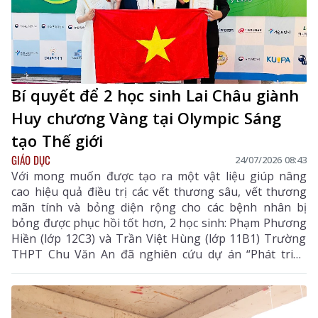
Bí quyết để 2 học sinh Lai Châu giành
Huy chương Vàng tại Olympic Sáng
tạo Thế giới
GIÁO DỤC
24/07/2026 08:43
Với mong muốn được tạo ra một vật liệu giúp nâng
cao hiệu quả điều trị các vết thương sâu, vết thương
mãn tính và bỏng diện rộng cho các bệnh nhân bị
bỏng được phục hồi tốt hơn, 2 học sinh: Phạm Phương
Hiền (lớp 12C3) và Trần Việt Hùng (lớp 11B1) Trường
THPT Chu Văn An đã nghiên cứu dự án “Phát triển
công nghệ làm liền vết thương thông minh bằng
màng hydrogel kết hợp với berberine và exosome từ
tế bào gốc trung mô dây rốn”. Dự án không chỉ chinh
phục Ban Giám khảo Cuộc thi Olympic Phát minh và