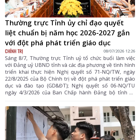
Thường trực Tỉnh ủy chỉ đạo quyết
liệt chuẩn bị năm học 2026-2027 gắn
với đột phá phát triển giáo dục
CHÍNH TRỊ
08/07/2026 12:26
Sáng 8/7, Thường trực Tỉnh uỷ tổ chức buổi làm việc
với Đảng uỷ UBND tỉnh và các địa phương về tình hình
triển khai thực hiện Nghị quyết số 71-NQ/TW, ngày
22/8/2025 của Bộ Chính trị về đột phá phát triển giáo
dục và đào tạo (GD&ĐT); Nghị quyết số 06-NQ/TU
ngày 4/3/2026 của Ban Chấp hành Đảng bộ tỉnh về
nâng cao chất lượng GD&ĐT trên địa bàn tỉnh Lai
Châu giai đoạn 2026-2030 và công tác chuẩn bị năm
học 2026-2027. Đồng chí Lê Minh Ngân - Ủy viên Ban
Chấp hành Trung ương Đảng, Bí thư Tỉnh uỷ, Chủ tịch
HĐND tỉnh chủ trì buổi làm việc.