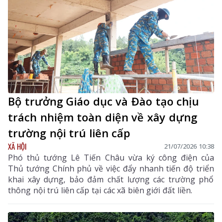
Sáng tạo Thế giới (WICO) 2026 tại Seoul (Hàn Quốc) để
giành Huy chương Vàng, mà còn đánh dấu lần đầu
tiên học sinh Lai Châu đạt thành tích cao nhất ở một
sân chơi khoa học - sáng tạo mang tầm quốc tế.
Bộ trưởng Giáo dục và Đào tạo chịu
trách nhiệm toàn diện về xây dựng
trường nội trú liên cấp
XÃ HỘI
21/07/2026 10:38
Phó thủ tướng Lê Tiến Châu vừa ký công điện của
Thủ tướng Chính phủ về việc đẩy nhanh tiến độ triển
khai xây dựng, bảo đảm chất lượng các trường phổ
thông nội trú liên cấp tại các xã biên giới đất liền.