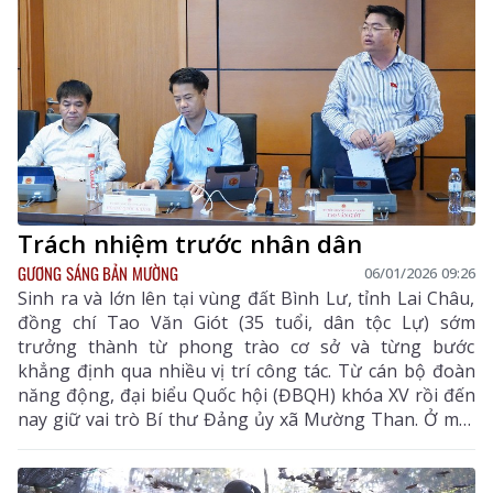
Trách nhiệm trước nhân dân
GƯƠNG SÁNG BẢN MƯỜNG
06/01/2026 09:26
Sinh ra và lớn lên tại vùng đất Bình Lư, tỉnh Lai Châu,
đồng chí Tao Văn Giót (35 tuổi, dân tộc Lự) sớm
trưởng thành từ phong trào cơ sở và từng bước
khẳng định qua nhiều vị trí công tác. Từ cán bộ đoàn
năng động, đại biểu Quốc hội (ĐBQH) khóa XV rồi đến
nay giữ vai trò Bí thư Đảng ủy xã Mường Than. Ở mỗi
cương vị, đồng chí luôn thể hiện rõ tinh thần trách
nhiệm, sự gần dân và khát vọng cống hiến vì sự phát
triển của địa phương, vì quyền lợi chính đáng của