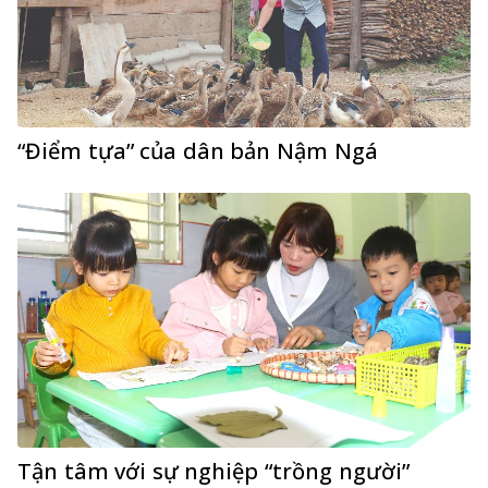
“Điểm tựa” của dân bản Nậm Ngá
Tận tâm với sự nghiệp “trồng người”