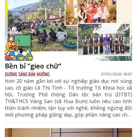
Bền bỉ “gieo chữ”
GƯƠNG SÁNG BẢN MƯỜNG
07/01/2026 18:07
Hơn 20 năm gắn bó với sự nghiệp giáo dục nơi vùng
cao, cô giáo Lê Thị Tình - Tổ trưởng Tổ Khoa học xã
hội, Trường Phổ thông Dân tộc bán trú (DTBT)
TH&THCS Vàng San (xã Hua Bum) luôn nêu cao tinh
thần trách nhiệm, tận tụy với nghề, không ngừng đổi
mới phương pháp giảng dạy, góp phần nâng cao chất
lượng giáo dục và bồi dưỡng nhiều thế hệ học sinh
dân tộc thiểu số trên địa bàn.