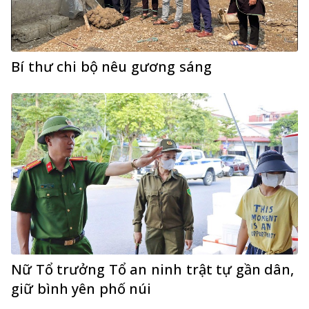
Bí thư chi bộ nêu gương sáng
Nữ Tổ trưởng Tổ an ninh trật tự gần dân,
giữ bình yên phố núi