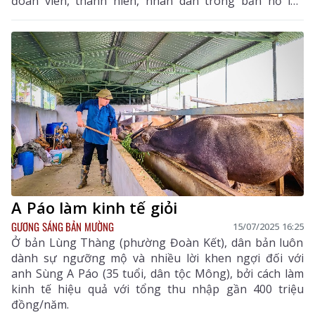
đoàn viên, thanh niên, nhân dân trong bản nỗ lực
vượt khó vươn lên.
A Páo làm kinh tế giỏi
GƯƠNG SÁNG BẢN MƯỜNG
15/07/2025 16:25
Ở bản Lùng Thàng (phường Đoàn Kết), dân bản luôn
dành sự ngưỡng mộ và nhiều lời khen ngợi đối với
anh Sùng A Páo (35 tuổi, dân tộc Mông), bởi cách làm
kinh tế hiệu quả với tổng thu nhập gần 400 triệu
đồng/năm.