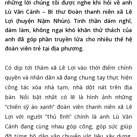
những lời chúng tôi được nghe khi hỏi về anh
Lù Văn Cánh – Bí thư Đoàn thanh niên xã Lê
Lợi (huyện Nậm Nhùn). Tinh thần dám nghĩ,
dám làm, không ngại khó khăn thử thách của
anh đã góp phần truyền lửa cho nhiều thế hệ
đoàn viên trẻ tại địa phương.
Có dịp tới thăm xã Lê Lợi vào thời điểm chính
quyền và nhân dân xã đang chung tay thực hiện
công tác xóa nhà tạm, nhà dột nát trên địa
bàn. Nổi bật nhất có lẽ là hình ảnh những
“chiến sỹ áo xanh” đoàn viên thanh niên xã Lê
Lợi với người “thủ lĩnh” chính là anh Lù Văn
Cánh đang cùng nhau góp công, góp sức giúp
đỡ từng hộ dân vận chuyển vật liệu xây dựng,