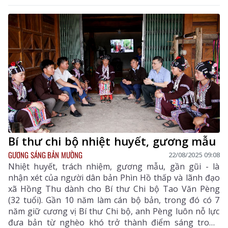
Tiểu học Nậm Xe (xã Sin Suối Hồ). Cô đã truyền lửa tri
thức đến với những “mầm xanh” tương lai, góp phần
không nhỏ vào sự nghiệp trồng người nơi địa đầu Tổ
quốc.
Bí thư chi bộ nhiệt huyết, gương mẫu
GƯƠNG SÁNG BẢN MƯỜNG
22/08/2025 09:08
Nhiệt huyết, trách nhiệm, gương mẫu, gần gũi - là
nhận xét của người dân bản Phìn Hồ thấp và lãnh đạo
xã Hồng Thu dành cho Bí thư Chi bộ Tao Văn Pèng
(32 tuổi). Gần 10 năm làm cán bộ bản, trong đó có 7
năm giữ cương vị Bí thư Chi bộ, anh Pèng luôn nỗ lực
đưa bản từ nghèo khó trở thành điểm sáng trong