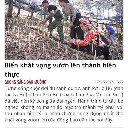
nhân dân.
Biến khát vọng vươn lên thành hiện
thực
GƯƠNG SÁNG BẢN MƯỜNG
17/12/2025 13:22
Từng sống cuộc đời du canh du cư, anh Pờ Lò Hừ (dân
tộc La Hủ) ở bản Pha Bu (nay là bản Pha Mu, xã Pa Ủ)
đã viết nên kỳ tích giữa đại ngàn. Hành trình từ cậu bé
nghèo không có manh áo mặc trở thành “tỷ phú” với
thu nhập tiền tỷ là minh chứng sống động nhất cho
khát vọng vươn lên của đồng bào dân tộc nơi đây.