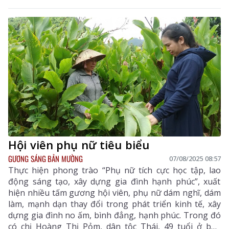
phát triển kinh tế, gìn giữ bản sắc văn hóa dân tộc Lự.
Hội viên phụ nữ tiêu biểu
GƯƠNG SÁNG BẢN MƯỜNG
07/08/2025 08:57
Thực hiện phong trào “Phụ nữ tích cực học tập, lao
động sáng tạo, xây dựng gia đình hạnh phúc”, xuất
hiện nhiều tấm gương hội viên, phụ nữ dám nghĩ, dám
làm, mạnh dạn thay đổi trong phát triển kinh tế, xây
dựng gia đình no ấm, bình đẳng, hạnh phúc. Trong đó
có chị Hoàng Thị Pỏm, dân tộc Thái, 49 tuổi ở bản