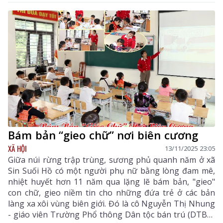
Bám bản “gieo chữ” nơi biên cương
XÃ HỘI
13/11/2025 23:05
Giữa núi rừng trập trùng, sương phủ quanh năm ở xã
Sin Suối Hồ có một người phụ nữ bằng lòng đam mê,
nhiệt huyết hơn 11 năm qua lặng lẽ bám bản, "gieo"
con chữ, gieo niềm tin cho những đứa trẻ ở các bản
làng xa xôi vùng biên giới. Đó là cô Nguyễn Thị Nhung
- giáo viên Trường Phổ thông Dân tộc bán trú (DTBT)